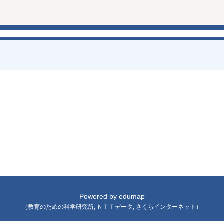
Powered by
edumap
（
教育のための科学研究所
,
ＮＴＴデータ
,
さくらインターネット
）