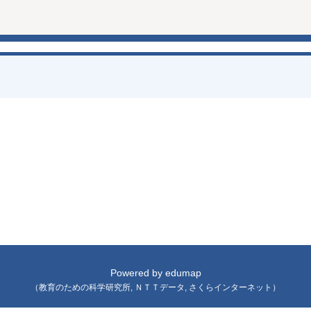
Powered by
edumap
（
教育のための科学研究所
,
ＮＴＴデータ
,
さくらインターネット
）