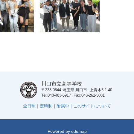
川口市立高等学校
〒333-0844
埼玉県
川口市
上青木3-1-40
Tel
048-483-5917
Fax
048-262-5081
全日制
｜
定時制
｜
附属中｜
このサイトについて
Powered by
edumap