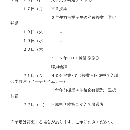
１月 １６日（日） 大学入学共通テスト②
１７日（月） 平常授業
３年午前授業＋午後必修授業・選択
補講
１８日（火） 〃
１９日（水） 〃
２０日（木） 〃
１・２年GTEC練習⑤⑥⑦
職員会議
２１日（金） ４０分授業×７限授業＋附属中学入試
会場設営（ノーチャイムデー）
３年午前授業＋午後必修授業・選択
補講
２２日（土) 附属中学校第ニ次入学者選考
※予定は変更する場合があります。ご承知おきください。