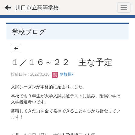
川口市立高等学校
Toggl
学校ブログ
１／１６～２２ 主な予定
投稿日時 : 2022/01/16
副校長k
入試シーズンが本格的に始まりました。
本校でも３年生が大学入試共通テストに挑み、附属中学は
入学者選考中です。
蓄積してきた力を全て発揮できることを心から祈念してい
ます！