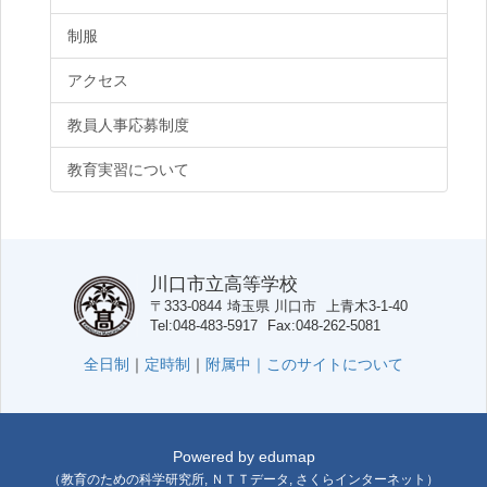
制服
アクセス
教員人事応募制度
教育実習について
川口市立高等学校
〒333-0844
埼玉県
川口市
上青木3-1-40
Tel
048-483-5917
Fax
048-262-5081
全日制
｜
定時制
｜
附属中｜
このサイトについて
Powered by
edumap
（
教育のための科学研究所
,
ＮＴＴデータ
,
さくらインターネット
）