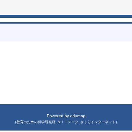
Powered by
edumap
（
教育のための科学研究所
,
ＮＴＴデータ
,
さくらインターネット
）