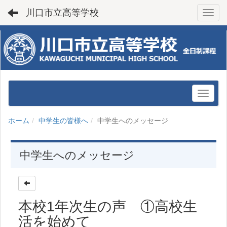
川口市立高等学校
Toggl
ホーム
中学生の皆様へ
中学生へのメッセージ
中学生へのメッセージ
本校1年次生の声 ①高校生
活を始めて