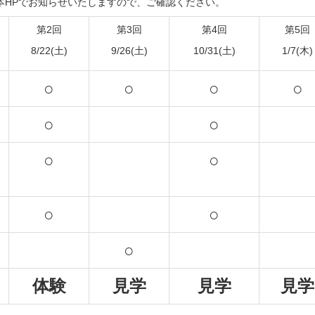
本HPでお知らせいたしますので、ご確認ください。
第2回
第3回
第4回
第5回
8/22(土)
9/26(土)
10/31(土)
1/7(木)
○
○
○
○
○
○
○
○
○
○
○
体験
見学
見学
見学