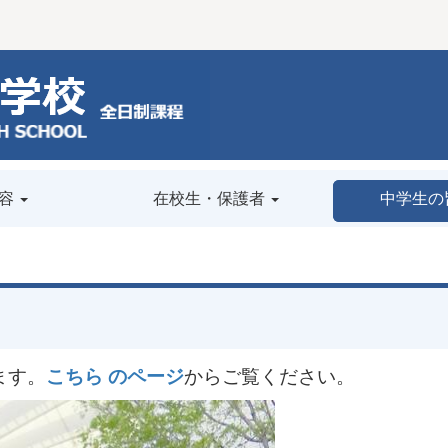
容
在校生・保護者
中学生の
ます。
こちら のページ
からご覧ください。