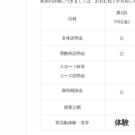
各回の詳細につきましては、おおむね１か月前に
第1回
日程
7/31(金)
○
全体説明会
○
理数科説明会
スポーツ科学
コース説明会
○
個別相談会
授業公開
体験
部活動体験・見学