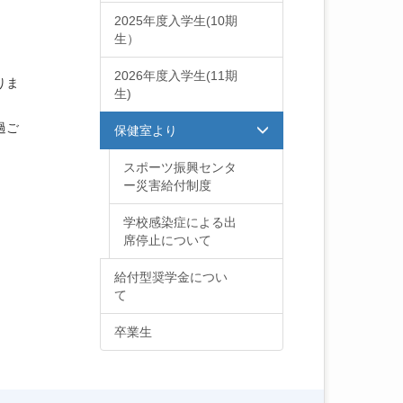
2025年度入学生(10期
生）
2026年度入学生(11期
りま
生)
過ご
保健室より
スポーツ振興センタ
ー災害給付制度
学校感染症による出
席停止について
給付型奨学金につい
て
卒業生