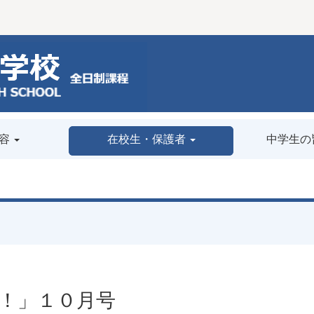
容
在校生・保護者
中学生の
！」１０月号