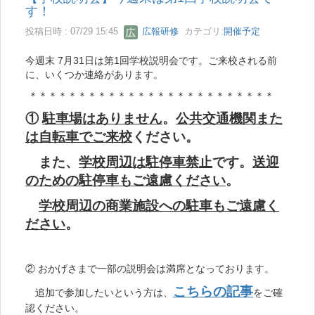
す！
投稿日時 : 07/29 15:45
広報研修
カテゴリ:
開催予定
今週末 7月31日は第1回学校説明会です。ご来校される前
に、いくつか連絡があります。
＊＊＊＊＊＊＊＊＊＊＊＊＊＊＊＊＊＊＊＊＊＊＊＊＊
①
駐車場はありません
。
公共交通機関また
は自転車でご来校
ください。
また、
学校周辺は駐停車禁止
です。
送迎
のための駐停車もご遠慮ください
。
学校周辺の商業施設への駐車もご遠慮く
ださい
。
② おかげさまで一部の説明会は満席となっております。
こちらの記事
追加で参加したいという方は、
をご確
認ください。