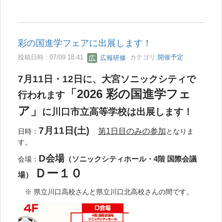
彩の国進学フェアに出展します！
投稿日時 : 07/09 18:41
広報研修
カテゴリ:
開催予定
7月11日・12日に、大宮ソニックシティで
「2026 彩の国進学フェ
行われます
ア
」
に川口市立高等学校は出展します！
7月11日(土)
第1日目のみの参加
日時：
となりま
す。
D会場
会場：
（ソニックシティホール・4階 国際会議
Ｄー１０
場）
※ 県立川口高校さんと県立川口北高校さんの間です。