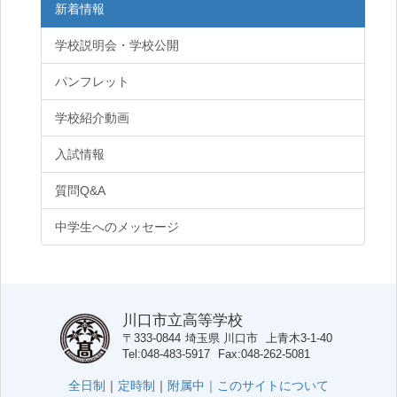
新着情報
学校説明会・学校公開
パンフレット
学校紹介動画
入試情報
質問Q&A
中学生へのメッセージ
川口市立高等学校
〒333-0844
埼玉県
川口市
上青木3-1-40
Tel
048-483-5917
Fax
048-262-5081
全日制
｜
定時制
｜
附属中｜
このサイトについて