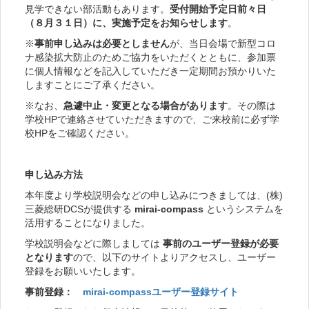
見学できない部活動もあります。
受付開始予定日前々日
（８月３１日）に、実施予定をお知らせします
。
※
事前申し込みは必要としません
が、当日会場で新型コロ
ナ感染拡大防止のためご協力をいただくとともに、参加票
に個人情報などを記入していただき一定期間お預かりいた
しますことにご了承ください。
※なお、
急遽中止・変更となる場合があります
。その際は
学校HPで連絡させていただきますので、ご来校前に必ず学
校HPをご確認ください。
申し込み方法
本年度より学校説明会などの申し込みにつきましては、(株)
三菱総研DCSが提供する
mirai-compass
というシステムを
活用することになりました。
学校説明会などに際しましては
事前のユーザー登録が必要
となります
ので、以下のサイトよりアクセスし、ユーザー
登録をお願いいたします。
事前登録：
mirai-compassユーザー登録サイト