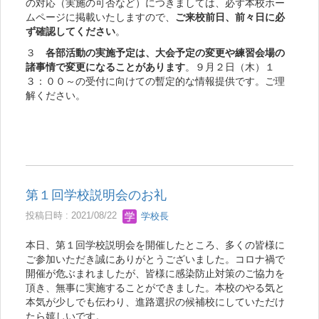
の対応（実施の可否など）につきましては、必ず本校ホー
ムページに掲載いたしますので、
ご来校前日、前々日に必
ず確認してください
。
３
各部活動の実施予定は、大会予定の変更や練習会場の
諸事情で変更になることがあります
。９月２日（木）１
３：００～の受付に向けての暫定的な情報提供です。ご理
解ください。
第１回学校説明会のお礼
投稿日時 : 2021/08/22
学校長
本日、第１回学校説明会を開催したところ、多くの皆様に
ご参加いただき誠にありがとうございました。コロナ禍で
開催が危ぶまれましたが、皆様に感染防止対策のご協力を
頂き、無事に実施することができました。本校のやる気と
本気が少しでも伝わり、進路選択の候補校にしていただけ
たら嬉しいです。