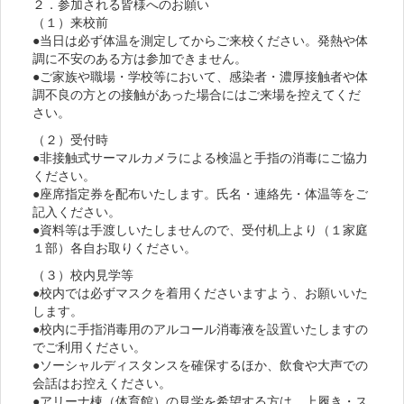
２．参加される皆様へのお願い
（１）来校前
●当日は必ず体温を測定してからご来校ください。発熱や体
調に不安のある方は参加できません。
●ご家族や職場・学校等において、感染者・濃厚接触者や体
調不良の方との接触があった場合にはご来場を控えてくだ
さい。
（２）受付時
●非接触式サーマルカメラによる検温と手指の消毒にご協力
ください。
●座席指定券を配布いたします。氏名・連絡先・体温等をご
記入ください。
●資料等は手渡しいたしませんので、受付机上より（１家庭
１部）各自お取りください。
（３）校内見学等
●校内では必ずマスクを着用くださいますよう、お願いいた
します。
●校内に手指消毒用のアルコール消毒液を設置いたしますの
でご利用ください。
●ソーシャルディスタンスを確保するほか、飲食や大声での
会話はお控えください。
●アリーナ棟（体育館）の見学を希望する方は、上履き・ス