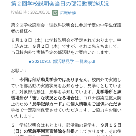
第２回学校説明会当日の部活動実施状況
投稿日時 : 2021/08/31
広報研修
第２回学校説明会・理数科説明会に参加予定の中学生保護
者の皆様へ
９月１８日（土）に学校説明会が予定されております。申
し込みは、９月２日（木）ですが、それに先立ちまして、
当日校内外で実施予定の部活動をご案内いたします。
★20210918 部活動見学 一覧表.pdf
お願い：
１
今回は部活動見学会ではありません
。校内外で実施し
ている部活動の実施状況をお知らせし、見学可としていま
す。対象部活動は、見学を承知しています。
見学場所と練
習場所が「密」な状況となる場合は、
コロナ感染症拡大防
止のため
「見学記録カード」に個人情報をご提供いただき
学校で一定期間保管させていただきます。ご協力をお願い
いたします。
２ 学校説明会はもとより、部活動の見学も、
９月１２日
（日）の緊急事態宣言解除を前提
としております。その後