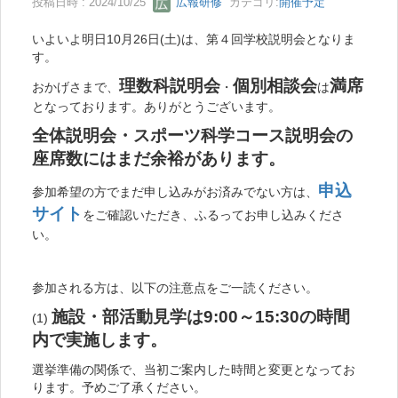
投稿日時 : 2024/10/25
広報研修
カテゴリ:
開催予定
いよいよ明日10月26日(土)は、第４回学校説明会となりま
す。
理数科説明会
個別相談会
満席
おかげさまで、
・
は
となっております。ありがとうございます。
全体説明会・スポーツ科学コース説明会の
座席数にはまだ余裕があります。
申込
参加希望の方でまだ申し込みがお済みでない方は、
サイト
をご確認いただき、ふるってお申し込みくださ
い。
参加される方は、以下の注意点をご一読ください。
施設・部活動見学は9:00～15:30の時間
(1)
内で実施します。
選挙準備の関係で、当初ご案内した時間と変更となってお
ります。予めご了承ください。