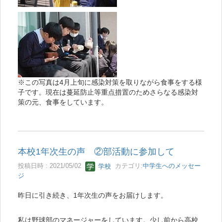
※この写真は4月上旬に感染対策を取りながら食事をする様
子です。
現在は蔓延防止等重点措置のためさらなる感染対
策の元、
食事をしています。
本校1年次生の声 ②部活動に参加して
投稿日時 : 2021/05/02
学校
カテゴリ:
中学生へのメッセー
ジ
昨日に引き続き、1年次生の声をお届けします。
私は野球部のマネージャーをしています。少し前から高校