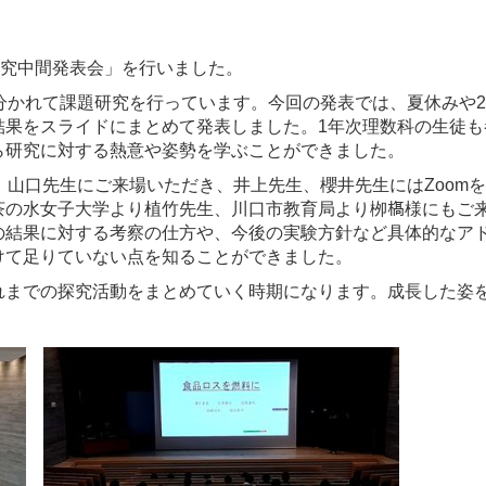
研究中間発表会」を行いました。
分かれて課題研究を行っています。今回の発表では、夏休みや
結果をスライドにまとめて発表しました。1年次理数科の生徒も
ら研究に対する熱意や姿勢を学ぶことができました。
山口先生にご来場いただき、井上先生、櫻井先生にはZoom
の水女子大学より植竹先生、川口市教育局より栁𣘺様にもご
の結果に対する考察の仕方や、今後の実験方針など具体的なア
けて足りていない点を知ることができました。
までの探究活動をまとめていく時期になります。成長した姿