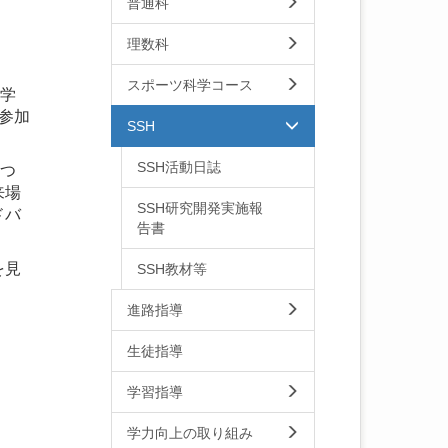
普通科
理数科
スポーツ科学コース
2学
参加
SSH
SSH活動日誌
をつ
来場
SSH研究開発実施報
ドバ
告書
を見
SSH教材等
進路指導
生徒指導
学習指導
学力向上の取り組み