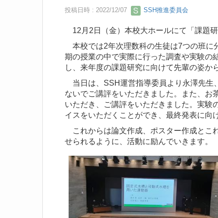
投稿日時 : 2022/12/07
SSH推進委員会
12月2日（金）本校大ホールにて「課題
本校では2年次理数科の生徒は7つの班に
期の授業の中で実際に行った調査や実験の
し、来年度の課題研究に向けて先輩の姿か
当日は、SSH運営指導委員より永澤先生、
ないでご講評をいただきました。また、お茶
いただき、ご講評をいただきました。実験
イスをいただくことができ、最終発表に向
これからは論文作成、ポスター作成とこれ
せられるように、活動に励んでいきます。