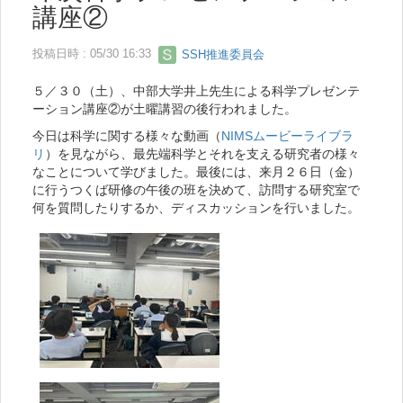
講座②
投稿日時 : 05/30 16:33
SSH推進委員会
５／３０（土）、中部大学井上先生による科学プレゼンテ
ーション講座②が土曜講習の後行われました。
今日は科学に関する様々な動画（
NIMSムービーライブラ
リ
）を見ながら、最先端科学とそれを支える研究者の様々
なことについて学びました。最後には、来月２６日（金）
に行うつくば研修の午後の班を決めて、訪問する研究室で
何を質問したりするか、ディスカッションを行いました。