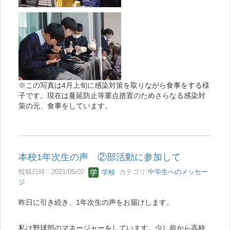
※この写真は4月上旬に感染対策を取りながら食事をする様
子です。
現在は蔓延防止等重点措置のためさらなる感染対
策の元、
食事をしています。
本校1年次生の声 ②部活動に参加して
投稿日時 : 2021/05/02
学校
カテゴリ:
中学生へのメッセー
ジ
昨日に引き続き、1年次生の声をお届けします。
私は野球部のマネージャーをしています。少し前から高校