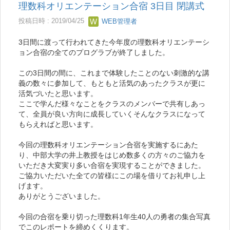
理数科オリエンテーション合宿 3日目 閉講式
投稿日時 : 2019/04/25
WEB管理者
3日間に渡って行われてきた今年度の理数科オリエンテーシ
ョン合宿の全てのプログラブが終了しました。
この3日間の間に、これまで体験したことのない刺激的な講
義の数々に参加して、もともと活気のあったクラスが更に
活気づいたと思います。
ここで学んだ様々なことをクラスのメンバーで共有しあっ
て、全員が良い方向に成長していくそんなクラスになって
もらえればと思います。
今回の理数科オリエンテーション合宿を実施するにあた
り、中部大学の井上教授をはじめ数多くの方々のご協力を
いただき大変実り多い合宿を実現することができました。
ご協力いただいた全ての皆様にこの場を借りてお礼申し上
げます。
ありがとうございました。
今回の合宿を乗り切った理数科1年生40人の勇者の集合写真
でこのレポートを締めくくります。