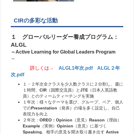
CIRの多彩な活動
１ グローバルリーダー養成プログラム：
ALGL
～Active Learning for Global Leaders Program
～
詳しくは→
ALGL1年次.pdf
ALGL２年
次.pdf
１・２年次全クラスを少人数クラスに２分割し、週に
１時間、
CIR
（国際交流員）と
JTE
（日本人英語教
員）とのティームティーチングを実施
１年次：様々なテーマを選び、グループ、ペア、個人
での
Presentation
（発表）の場を多く設定し、自己
表現力を向上
２年次：
OREO：Opinion
（意見）
Reason
（理由）
Example
（実例）
Opinion
（意見）に基づく
Speaking
、相手の意見を聞き取り書き出す
Active