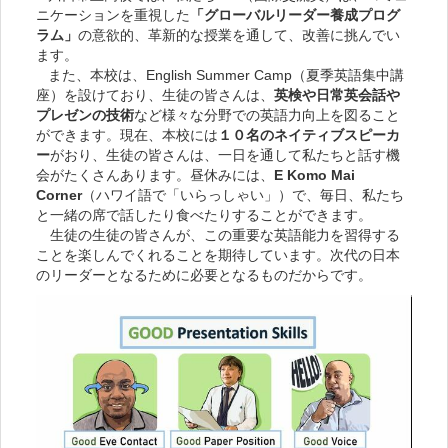
ニケーションを重視した
「グローバルリーダー養成プログ
ラム」
の意欲的、革新的な授業を通して、改善に挑んでい
ます。
また、本校は、English Summer Camp（夏季英語集中講
座）を設けており、生徒の皆さんは、
英検や日常英会話や
プレゼンの技術
など様々な分野での英語力向上を図ること
ができます。現在、本校には
１０名のネイティブスピーカ
ー
がおり、生徒の皆さんは、一日を通して私たちと話す機
会がたくさんあります。昼休みには、
E Komo Mai
Corner
（ハワイ語で「いらっしゃい」）で、毎日、私たち
と一緒の席で話したり食べたりすることができます。
生徒の生徒の皆さんが、この重要な英語能力を習得する
ことを楽しんでくれることを期待しています。次代の日本
のリーダーとなるために必要となるものだからです。