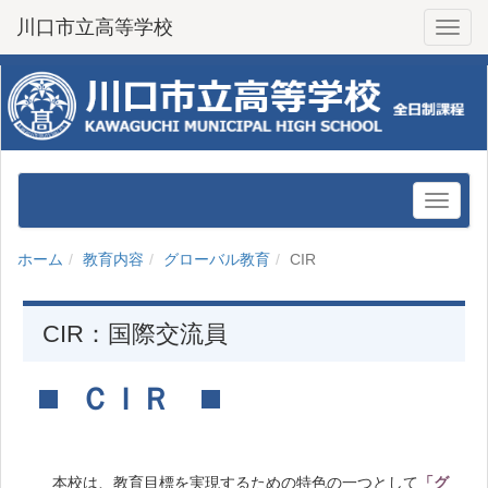
川口市立高等学校
Toggl
ホーム
教育内容
グローバル教育
CIR
CIR：国際交流員
ＣＩＲ
本校は、教育目標を実現するための特色の一つとして
「グ