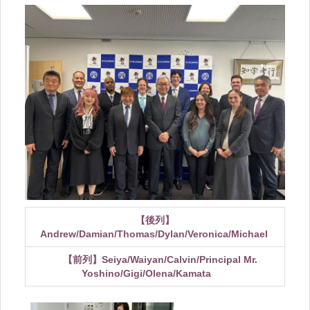
【後列】
Andrew/Damian/Thomas/Dylan
/Veronica/Michael
【前列】Seiya/Waiyan/Calvin/Principal Mr.
Yoshino/Gigi/
Olena/Kamata