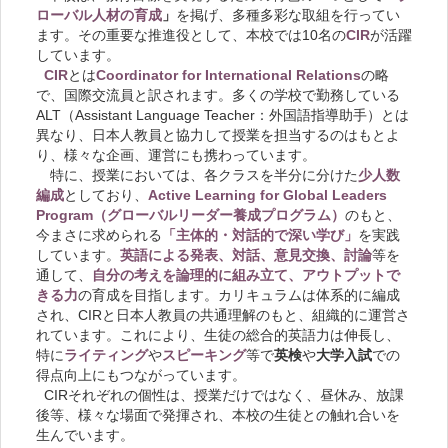
ローバル人材の育成
」
を掲げ、多種多彩な取組を行ってい
ます。その重要な推進役として、本校では10名の
CIR
が活躍
しています。
CIR
とは
Coordinator for International Relations
の略
で、国際交流員と訳されます。多くの学校で勤務している
ALT（Assistant Language Teacher：外国語指導助手）とは
異なり、日本人教員と協力して授業を担当するのはもとよ
り、様々な企画、運営にも携わっています。
特に、授業においては、各クラスを半分に分けた
少人数
編成
としており、
Active Learning for Global Leaders
Program（グローバルリーダー養成プログラム）
のもと、
今まさに求められる
「主体的・対話的で深い学び」
を実践
しています。
英語による発表、対話、意見交換、討論
等を
通して、
自分の考えを論理的に組み立て、アウトプットで
きる力
の育成を目指します。カリキュラムは体系的に編成
され、CIRと日本人教員の共通理解のもと、組織的に運営さ
れています。これにより、生徒の総合的英語力は伸長し、
特に
ライティング
や
スピーキング
等で
英検
や
大学入試
での
得点向上にもつながっています。
CIRそれぞれの個性は、授業だけではなく、昼休み、放課
後等、様々な場面で発揮され、本校の生徒との触れ合いを
生んでいます。