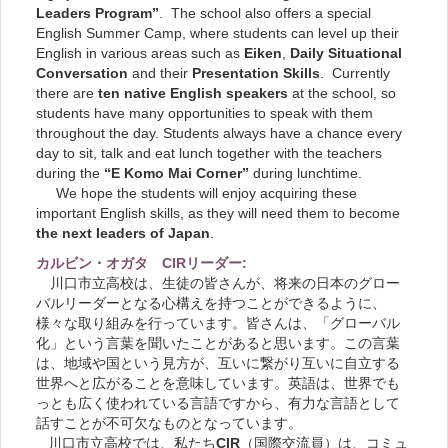
Leaders Program”
. The school also offers a special
English Summer Camp, where students can level up their
English in various areas such as
Eiken
,
Daily Situational
Conversation
and their
Presentation Skills
. Currently
there are
ten native English speakers
at the school, so
students have many opportunities to speak with them
throughout the day. Students always have a chance every
day to sit, talk and eat lunch together with the teachers
during the
“E Komo Mai Corner”
during lunchtime.
We hope the students will enjoy acquiring these
important English skills, as they will need them to become
the next leaders of Japan
.
カルビン・オガタ CIRリーダー:
川口市立高校は、生徒の皆さんが、将来の日本のグロー
バルリーダーとなる心構えを持つことができるように、
様々な取り組みを行っています。皆さんは、「グローバル
化」という言葉を聞いたことがあると思います。この言葉
は、地域や国という見方が、互いに繋がり互いに自立する
世界へと広がることを意味しています。英語は、世界でも
っとも広く使われている言語ですから、有力な言語として
話すことが不可欠なものとなっています。
川口市立高校では、私たち
CIR
（国際交流員）は、コミュ