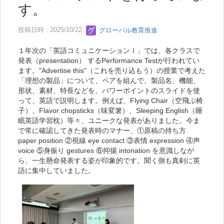
す。
投稿日時 : 2025/10/22
グローバル教育推進
１年次の「英語コミュニケーションⅠ」では、各クラスで
発表（presentation） するPerformance Testが行われてい
ます。"Advertise this"（これを売り込もう）の授業で考えた
「理想の製品」について、ペアを組んで、製品名、機能、
形状、素材、特長などを、パワーポイントのスライドを使
って、英語で説明します。例えば、Flying Chair（空飛ぶ椅
子）、Flavor chopsticks（味変箸）、Sleeping English（睡
眠英語学習枕）等々、ユニークな発表がありました。今ま
で常に確認してきた発表時のマナー、①原稿の持ち方
paper position ②視線 eye contact ③表情 expression ④声
voice ⑤身振り gestures ⑥抑揚 intonation を意識しなが
ら、一生懸命発表する姿が印象的です。聞く側も真剣に英
語に集中していました。