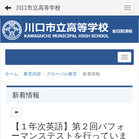
川口市立高等学校
Toggl
ホーム
教育内容
グローバル教育
新着情報
新着情報
【１年次英語】第２回パフォ
ーマンステストを行っていま