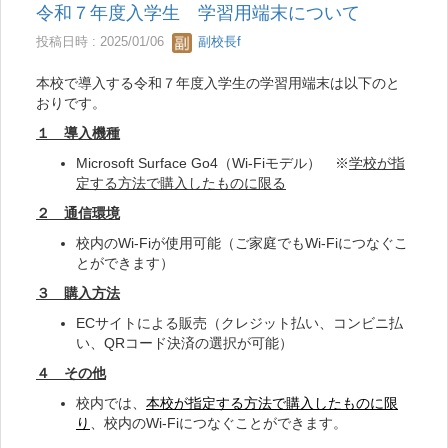
令和７年度入学生 学習用端末について
投稿日時 : 2025/01/06
副校長f
本校で導入する令和７年度入学生の学習用端末は以下のと
おりです。
１ 導入機種
Microsoft Surface Go4（Wi-Fiモデル） ※
学校が指
定する方法で購入したものに限る
２ 通信環境
校内のWi-Fiが使用可能（ご家庭でもWi-Fiにつなぐこ
とができます）
３ 購入方法
ECサイトによる販売（クレジット払い、コンビニ払
い、QRコード決済の選択が可能）
４ その他
校内では、
本校が指定する方法で購入したものに限
り
、校内のWi-Fiにつなぐことができます。