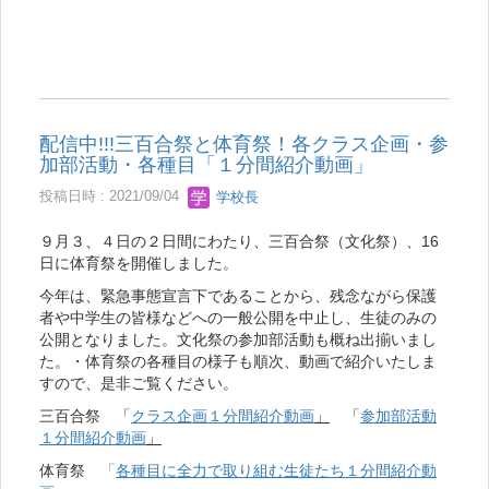
配信中!!!三百合祭と体育祭！各クラス企画・参
加部活動・各種目「１分間紹介動画」
投稿日時 : 2021/09/04
学校長
９月３、４日の２日間にわたり、三百合祭（文化祭）、16
日に体育祭を開催しました。
今年は、緊急事態宣言下であることから、残念ながら保護
者や中学生の皆様などへの一般公開を中止し、生徒のみの
公開となりました。文化祭の参加部活動も概ね出揃いまし
た。・体育祭の各種目の様子も順次、動画で紹介いたしま
すので、是非ご覧ください。
三百合祭 「
クラス企画１分間紹介動画
」
「
参加部活動
１分間紹介動画
」
体育祭
「
各種目に全力で取り組む生徒たち１分間紹介動