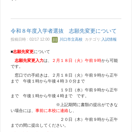
令和８年度入学者選抜 志願先変更について
投稿日時 : 02/17 12:00
川口市立高校
カテゴリ:
入試情報
■
志願先変更
について
志願先変更入力
は、
２月１８日（火）午前９時
から可能
です。
窓口での手続きは、２月１８日（火）午前９時から正午
まで 午後１時から午後４時３０分まで
１９日（水）午前９時から正午
まで 午後１時から午後４時まで です。
※上記期間に書類の提出ができな
い場合には、
事前に本校に連絡
し、
２０日（木）午前９時から正午
までの間に提出してください。