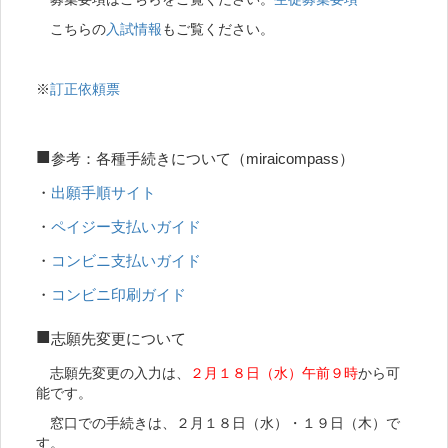
こちらの
入試情報
もご覧ください。
※
訂正依頼票
■
参考：各種手続きについて（miraicompass）
・
出願手順サイト
・
ペイジー支払いガイド
・
コンビニ支払いガイド
・
コンビニ印刷ガイド
■
志願先変更について
志願先変更の入力は、
２月１８日（水）午前９時
から可
能です。
窓口での手続きは、２月１８日（水）・１９日（木）で
す。