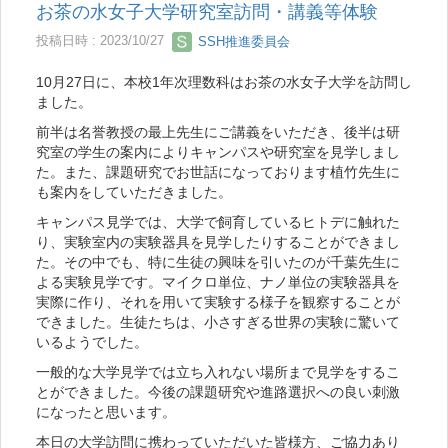
お茶の水女子大学研究室訪問・講義等体験
投稿日時 : 2023/10/27
SSH推進委員会
10月27日に、本校1年次理数科はお茶の水女子大学を訪問し
ました。
前半は名誉教授の最上先生にご講義をいただき、後半は研
究室の学生の案内によりキャンパスや研究室を見学しまし
た。また、課題研究でお世話になっております植竹先生に
も案内をしていただきました。
キャンパス見学では、大学で飼育しているヒトデに触れた
り、実験室内の実験器具を見学したりすることができまし
た。その中でも、特に生徒の興味を引いたのが千葉先生に
よる実験見学です。マイクロ単位、ナノ単位の実験器具を
実際に作り、それを用いて実験する様子を観察することが
できました。生徒たちは、小さすぎる世界の実験に驚いて
いるようでした。
一般的な大学見学では立ち入れない場所まで見学をするこ
とができました。今後の課題研究や進路選択への良い刺激
になったと思います。
本日の大学訪問に携わっていただいた皆様方、ご協力あり