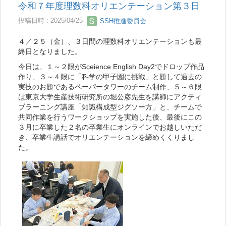
令和７年度理数科オリエンテーション第３日
投稿日時 : 2025/04/25
SSH推進委員会
４／２５（金）、３日間の理数科オリエンテーションも最
終日となりました。
今日は、１～２限がSceience English Day2でドロップ作品
作り、３～４限に「科学の甲子園に挑戦」と題して過去の
実技のお題であるペーパータワーのチーム制作、５～６限
は東京大学生産技術研究所の堀公彦先生を講師にアクティ
ブラーニング講座「知識構成型ジグソー方」と、チームで
共同作業を行うワークショップを実施した後、最後にこの
３月に卒業した２名の卒業生にオンラインでお越しいただ
き、卒業生講話でオリエンテーションを締めくくりまし
た。