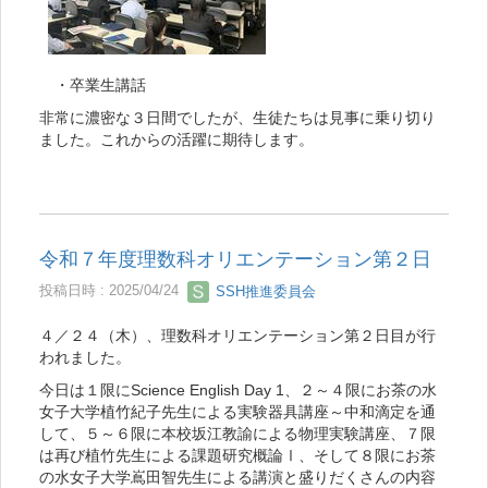
・卒業生講話
非常に濃密な３日間でしたが、生徒たちは見事に乗り切り
ました。これからの活躍に期待します。
令和７年度理数科オリエンテーション第２日
投稿日時 : 2025/04/24
SSH推進委員会
４／２４（木）、理数科オリエンテーション第２日目が行
われました。
今日は１限にScience English Day 1、２～４限にお茶の水
女子大学植竹紀子先生による実験器具講座～中和滴定を通
して、５～６限に本校坂江教諭による物理実験講座、７限
は再び植竹先生による課題研究概論Ⅰ、そして８限にお茶
の水女子大学嶌田智先生による講演と盛りだくさんの内容