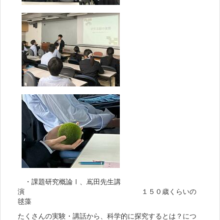
・課題研究概論Ⅰ、嶌田先生講
演 １５０歳くらいの
毬藻
たくさんの実験・講話から、科学的に探究するとは？につ