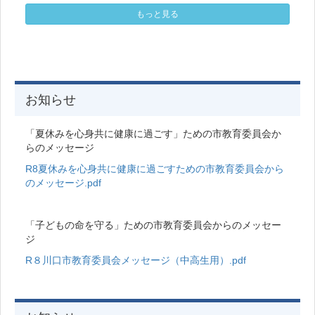
ついて学び、午後からは現地校の授業に参
もっと見る
加しました。午後の後半は日本で準備し
た、日本文化の発表です。 それぞれのグ
ループがテーマや内容を決めたため、より
実生活に基づいた内容で聞き手の興味を引
いていました。また、体験型の発表では参
加者全員がサポートに入って交流するな
お知らせ
ど、大変な盛り上がりをみせました。発表
の後も、お互いに質問をし合うなど交流が
深まる１日となりました。 明日はいよい
「夏休みを心身共に健康に過ごす」ための市教育委員会か
よ最後の現地校訪問になります。
らのメッセージ
R8夏休みを心身共に健康に過ごすための市教育委員会から
のメッセージ.pdf
「子どもの命を守る」ための市教育委員会からのメッセー
ジ
R８川口市教育委員会メッセージ（中高生用）.pdf