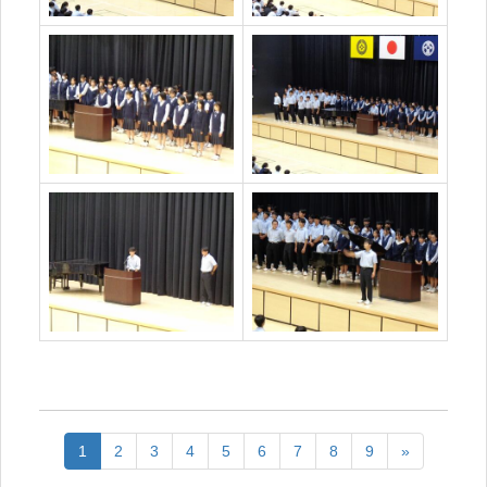
1
2
3
4
5
6
7
8
9
»