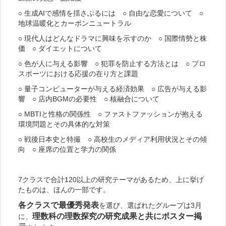
○ 生成AIで感情を揺さぶるには ○ 自由な恋愛について ○
地球温暖化とカーボンニュートラル
○ 現代人はどんなドラマに興味を示すのか ○ 国際情勢と株
価 ○ ダイエットについて
○ 色が人に与える影響 ○ 犯罪を防止する方法とは ○ プロ
スポーツにおける応援の在り方と課題
○ 量子コンピューターが与える経済効果 ○ 広告が与える影
響 ○ 店内BGMの必要性 ○ 核融合について
○ MBTIと性格の関係性 ○ ファストファッションが抱える
環境問題とその具体的な対策
○ 戦後日本史と特撮 ○ 高校生のメディア利用状況とその傾
向 ○ 座席の位置と学力の関係
7クラスで合計120以上の研究テーマがあるため、上に挙げ
たものは、ほんの一部です。
各クラスで最優秀発表
を選び、選ばれたグループは3月
理数科の理数探究の研究成果と共にポスター掲
に、