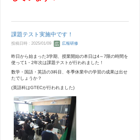
課題テスト実施中です！
投稿日時 : 2025/01/09
広報研修
昨日から始まった3学期、授業開始の本日は4～7限の時間を
使って1・2年次は課題テストが行われました！
数学・国語・英語の3科目、冬季休業中の学習の成果は出せ
たでしょうか？
(英語科はGTECが行われました)