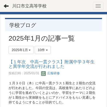
川口市立高等学校
Toggl
学校ブログ
2025年1月の記事一覧
2025年1月
10件
【１年次 中高一貫クラス】附属中学３年生
と異学年交流が行われました
投稿日時 : 2025/01/31
広報研修
１月３０日（木）に中高一貫クラス１期生と２期生の交流
が行われました。今回の交流は、高校進学にあたりどのよ
うに学習を進めていくとよいのか、学習をテーマに２期生
が１期生から実体験をもとにアドバイスをもらい見通しを
持てるようにすることが目的でした。