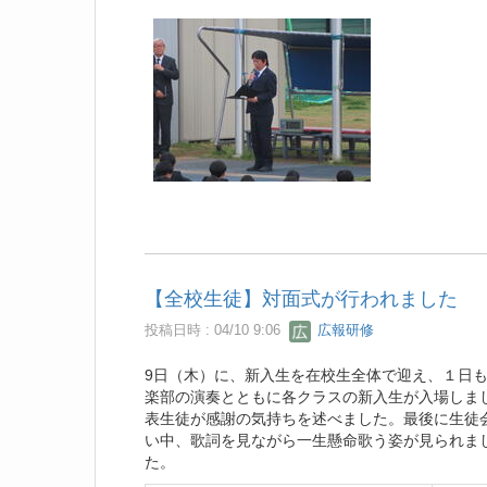
【全校生徒】対面式が行われました
投稿日時 : 04/10 9:06
広報研修
9日（木）に、新入生を在校生全体で迎え、１日
楽部の演奏とともに各クラスの新入生が入場しま
表生徒が感謝の気持ちを述べました。最後に生徒
い中、歌詞を見ながら一生懸命歌う姿が見られま
た。