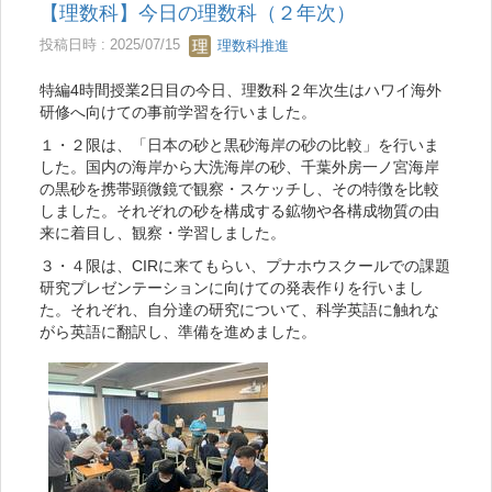
【理数科】今日の理数科（２年次）
投稿日時 : 2025/07/15
理数科推進
特編4時間授業2日目の今日、理数科２年次生はハワイ海外
研修へ向けての事前学習を行いました。
１・２限は、「日本の砂と黒砂海岸の砂の比較」を行いま
した。国内の海岸から大洗海岸の砂、千葉外房一ノ宮海岸
の黒砂を携帯顕微鏡で観察・スケッチし、その特徴を比較
しました。それぞれの砂を構成する鉱物や各構成物質の由
来に着目し、観察・学習しました。
３・４限は、CIRに来てもらい、プナホウスクールでの課題
研究プレゼンテーションに向けての発表作りを行いまし
た。それぞれ、自分達の研究について、科学英語に触れな
がら英語に翻訳し、準備を進めました。