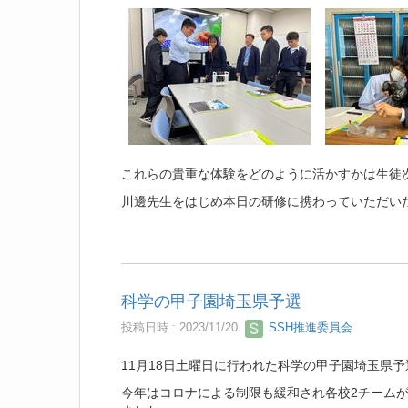
これらの貴重な体験をどのように活かすかは生徒
川邊先生をはじめ本日の研修に携わっていただい
科学の甲子園埼玉県予選
投稿日時 : 2023/11/20
SSH推進委員会
11月18日土曜日に行われた科学の甲子園埼玉県
今年はコロナによる制限も緩和され各校2チームが