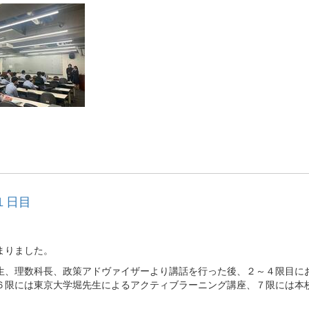
１日目
まりました。
生、理数科長、政策アドヴァイザーより講話を行った後、２～４限目に
６限には東京大学堀先生によるアクティブラーニング講座、７限には本