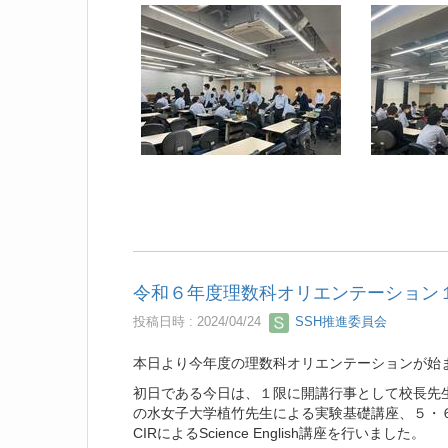
令和６年度理数科オリエンテーション
投稿日時 : 2024/04/24
SSH推進委員会
本日より今年度の理数科オリエンテーションが始
初日である今日は、１限に開講行事として校長先
の水女子大学植竹先生による実験基礎講座、５・
CIRによるScience English講座を行いました。