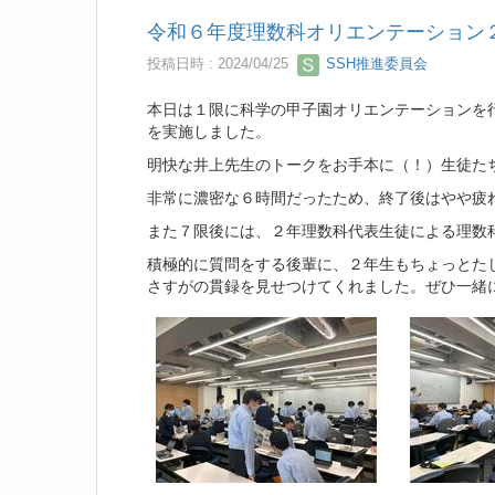
令和６年度理数科オリエンテーション
投稿日時 : 2024/04/25
SSH推進委員会
本日は１限に科学の甲子園オリエンテーションを
を実施しました。
明快な井上先生のトークをお手本に（！）生徒た
非常に濃密な６時間だったため、終了後はやや疲
また７限後には、２年理数科代表生徒による理数
積極的に質問をする後輩に、２年生もちょっとた
さすがの貫録を見せつけてくれました。ぜひ一緒