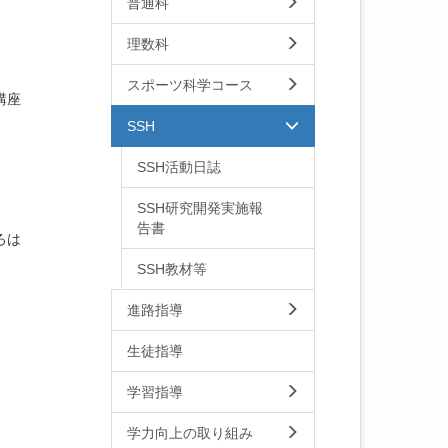
普通科
理数科
スポーツ科学コース
講座
SSH
SSH活動日誌
SSH研究開発実施報
告書
ろは
SSH教材等
進路指導
生徒指導
学習指導
学力向上の取り組み