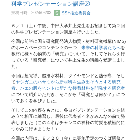
科学プレゼンテーション講座②
投稿日時 : 2024/06/03
SSH推進委員会
６／１（土）午後、中部大学井上先生をお招きして第２回
の科学プレゼンテーション講座を行いました。
今回は前半に国立研究開発法人物質・材料研究機構(NIMS)
のホームページコンテンツの一つ、
未来の科学者たちへ
を
教材に様々な物質の「研究」について、そしてそれらを行
っている「研究者」について井上先生の講義を受講しまし
た。
今回は超電導、超撥水材料、ダイヤモンドと熱伝導、そし
て
ヤシガニのハサミから新材料を生み出そうとする研究
者
、
ハエの脚をヒントに新たな接着材料を開発する研究者
について紹介いただき、そこから「研究とは何か？」につ
いて多くを学びました。
そしてこの内容をもとに、各自がプレゼンテーションを組
み立て相互に練習し、最後に代表者４名がみんなの前で発
表しました（この４名はチャンスの神様の前髪を積極的に
つかみに行きました！）。
今回の内容は、９／２０（金）に実施予定のつくば研修と