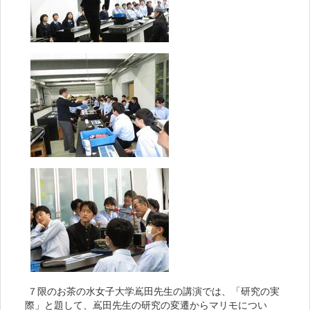
７限のお茶の水女子大学嶌田先生の講演では、「研究の実
際」と題して、嶌田先生の研究の変遷からマリモについ