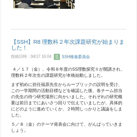
【SSH】R8 理数科２年次課題研究が始まりま
した！
投稿日時 : 04/17 16:04
SSH推進委員会
４／１７（金）、令和８年度のSS理数探究Ⅱが開講され、
理数科２年次生の課題研究が本格始動しました。
まず初めに担任福原先生からルーブリックの説明を受け、
この一学期間の活動目標などを確認した後、各チーム担当
の先生の待つ研究場所に向かいました。それぞれの研究概
要は前日までにあいさつ回りで伝えていましたが、具体的
にどのように進めていくか、２時間しっかりと議論をしま
した。
５／８（金）のテーマ発表会に向けて、がんばっていきま
しょう。