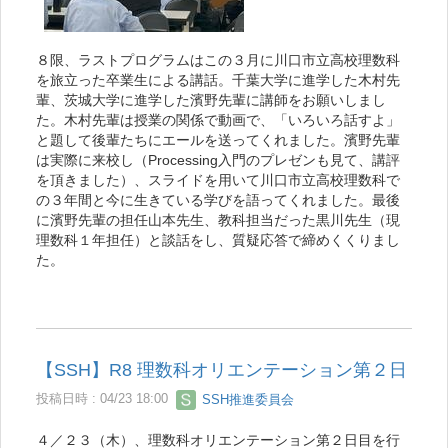
８限、ラストプログラムはこの３月に川口市立高校理数科
を旅立った卒業生による講話。千葉大学に進学した木村先
輩、茨城大学に進学した濱野先輩に講師をお願いしまし
た。木村先輩は授業の関係で動画で、「いろいろ話すよ」
と題して後輩たちにエールを送ってくれました。濱野先輩
は実際に来校し（Processing入門のプレゼンも見て、講評
を頂きました）、スライドを用いて川口市立高校理数科で
の３年間と今に生きている学びを語ってくれました。最後
に濱野先輩の担任山本先生、教科担当だった黒川先生（現
理数科１年担任）と談話をし、質疑応答で締めくくりまし
た。
【SSH】R8 理数科オリエンテーション第２日
投稿日時 : 04/23 18:00
SSH推進委員会
４／２３（木）、理数科オリエンテーション第２日目を行