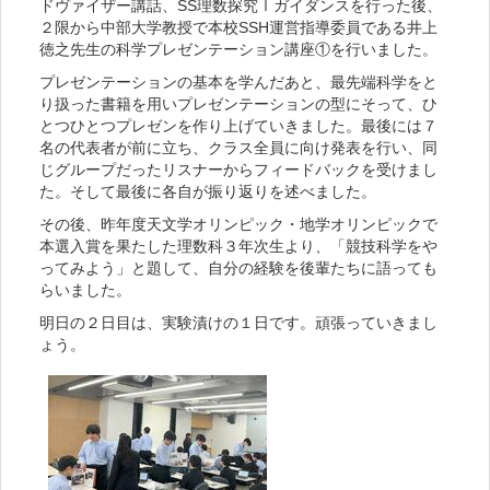
ドヴァイザー講話、SS理数探究Ⅰガイダンスを行った後、
２限から中部大学教授で本校SSH運営指導委員である井上
徳之先生の科学プレゼンテーション講座①を行いました。
プレゼンテーションの基本を学んだあと、最先端科学をと
り扱った書籍を用いプレゼンテーションの型にそって、ひ
とつひとつプレゼンを作り上げていきました。最後には７
名の代表者が前に立ち、クラス全員に向け発表を行い、同
じグループだったリスナーからフィードバックを受けまし
た。そして最後に各自が振り返りを述べました。
その後、昨年度天文学オリンピック・地学オリンピックで
本選入賞を果たした理数科３年次生より、「競技科学をや
ってみよう」と題して、自分の経験を後輩たちに語っても
らいました。
明日の２日目は、実験漬けの１日です。頑張っていきまし
ょう。