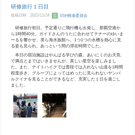
研修旅行１日目
投稿日時 : 2022/11/24
SSH推進委員会
研修旅行初日。予定通りに飛行機も出発し、那覇空港か
ら1時間40分。ガイドさんのうたに合わせてテナーのゆいま
ーるを響かせ、美ら海水族館へ。1つ1つの水槽を熱心に見
る姿も見られ、あっという間の滞在時間でした。
本日の宿泊施設はやんばる学びの森。あいにくのお天気
で満点とまではいきませんが、美しい星空を楽しみまし
た。また、ナイトハイクでは普段では入れない山道を1時間
程度歩き、グループによってはめったに見られないヤンバ
ルクイナを見ることができるなど、充実した１日を過ごし
ました。