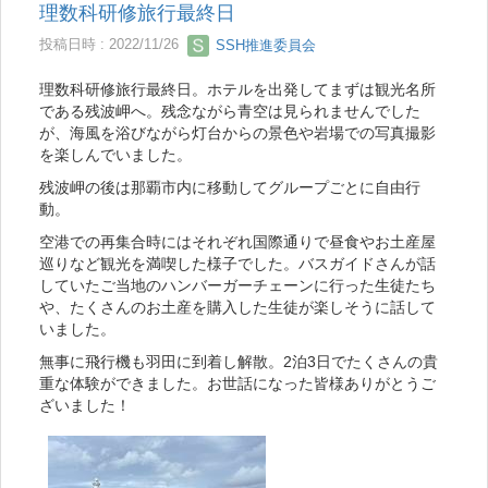
理数科研修旅行最終日
投稿日時 : 2022/11/26
SSH推進委員会
理数科研修旅行最終日。ホテルを出発してまずは観光名所
である残波岬へ。残念ながら青空は見られませんでした
が、海風を浴びながら灯台からの景色や岩場での写真撮影
を楽しんでいました。
残波岬の後は那覇市内に移動してグループごとに自由行
動。
空港での再集合時にはそれぞれ国際通りで昼食やお土産屋
巡りなど観光を満喫した様子でした。バスガイドさんが話
していたご当地のハンバーガーチェーンに行った生徒たち
や、たくさんのお土産を購入した生徒が楽しそうに話して
いました。
無事に飛行機も羽田に到着し解散。2泊3日でたくさんの貴
重な体験ができました。お世話になった皆様ありがとうご
ざいました！