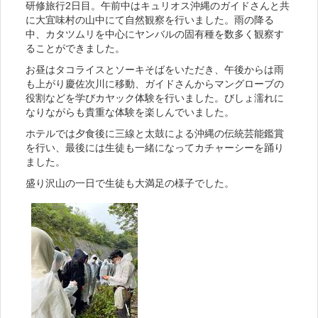
研修旅行2日目。午前中はキュリオス沖縄のガイドさんと共
に大宜味村の山中にて自然観察を行いました。雨の降る
中、カタツムリを中心にヤンバルの固有種を数多く観察す
ることができました。
お昼はタコライスとソーキそばをいただき、午後からは雨
も上がり慶佐次川に移動、ガイドさんからマングローブの
役割などを学びカヤック体験を行いました。びしょ濡れに
なりながらも貴重な体験を楽しんでいました。
ホテルでは夕食後に三線と太鼓による沖縄の伝統芸能鑑賞
を行い、最後には生徒も一緒になってカチャーシーを踊り
ました。
盛り沢山の一日で生徒も大満足の様子でした。