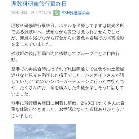
理数科研修旅行最終日
投稿日時 : 2022/11/26
SSH推進委員会
理数科研修旅行最終日。ホテルを出発してまずは観光名所
である残波岬へ。残念ながら青空は見られませんでした
が、海風を浴びながら灯台からの景色や岩場での写真撮影
を楽しんでいました。
残波岬の後は那覇市内に移動してグループごとに自由行
動。
空港での再集合時にはそれぞれ国際通りで昼食やお土産屋
巡りなど観光を満喫した様子でした。バスガイドさんが話
していたご当地のハンバーガーチェーンに行った生徒たち
や、たくさんのお土産を購入した生徒が楽しそうに話して
いました。
無事に飛行機も羽田に到着し解散。2泊3日でたくさんの貴
重な体験ができました。お世話になった皆様ありがとうご
ざいました！