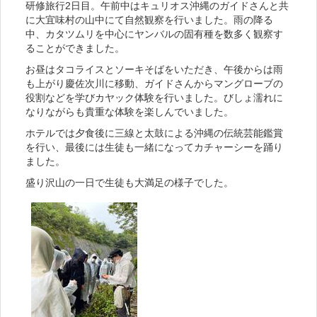
研修旅行2日目。午前中はキュリオス沖縄のガイドさんと共
に大宜味村の山中にて自然観察を行いました。雨の降る
中、カタツムリを中心にヤンバルの固有種を数多く観察す
ることができました。
お昼はタコライスとソーキそばをいただき、午後からは雨
も上がり慶佐次川に移動、ガイドさんからマングローブの
役割などを学びカヤック体験を行いました。びしょ濡れに
なりながらも貴重な体験を楽しんでいました。
ホテルでは夕食後に三線と太鼓による沖縄の伝統芸能鑑賞
を行い、最後には生徒も一緒になってカチャーシーを踊り
ました。
盛り沢山の一日で生徒も大満足の様子でした。