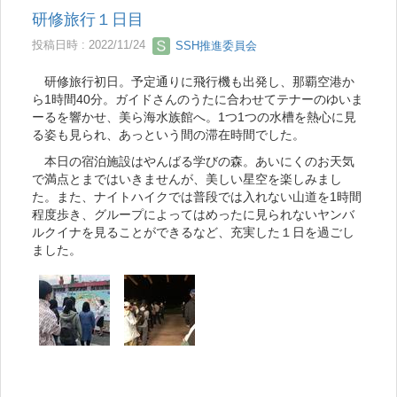
研修旅行１日目
投稿日時 : 2022/11/24
SSH推進委員会
研修旅行初日。予定通りに飛行機も出発し、那覇空港か
ら1時間40分。ガイドさんのうたに合わせてテナーのゆいま
ーるを響かせ、美ら海水族館へ。1つ1つの水槽を熱心に見
る姿も見られ、あっという間の滞在時間でした。
本日の宿泊施設はやんばる学びの森。あいにくのお天気
で満点とまではいきませんが、美しい星空を楽しみまし
た。また、ナイトハイクでは普段では入れない山道を1時間
程度歩き、グループによってはめったに見られないヤンバ
ルクイナを見ることができるなど、充実した１日を過ごし
ました。