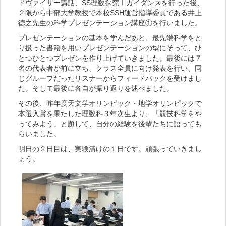
ドヴァイザー講話、SS理数探究Ⅰガイダンスを行った後、
２限から中部大学教授で本校SSH運営指導委員である井上
徳之先生の科学プレゼンテーション講座①を行いました。
プレゼンテーションの基本を学んだあと、最先端科学をと
り扱った書籍を用いプレゼンテーションの型にそって、ひ
とつひとつプレゼンを作り上げていきました。最後には７
名の代表者が前に立ち、クラス全員に向け発表を行い、同
じグループだったリスナーからフィードバックを受けまし
た。そして最後に各自が振り返りを述べました。
その後、昨年度天文学オリンピック・地学オリンピックで
本選入賞を果たした理数科３年次生より、「競技科学をや
ってみよう」と題して、自分の経験を後輩たちに語っても
らいました。
明日の２日目は、実験漬けの１日です。頑張っていきまし
ょう。