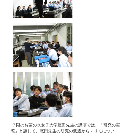
７限のお茶の水女子大学嶌田先生の講演では、「研究の実
際」と題して、嶌田先生の研究の変遷からマリモについ