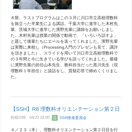
８限、ラストプログラムはこの３月に川口市立高校理数科
を旅立った卒業生による講話。千葉大学に進学した木村先
輩、茨城大学に進学した濱野先輩に講師をお願いしまし
た。木村先輩は授業の関係で動画で、「いろいろ話すよ」
と題して後輩たちにエールを送ってくれました。濱野先輩
は実際に来校し（Processing入門のプレゼンも見て、講評
を頂きました）、スライドを用いて川口市立高校理数科で
の３年間と今に生きている学びを語ってくれました。最後
に濱野先輩の担任山本先生、教科担当だった黒川先生（現
理数科１年担任）と談話をし、質疑応答で締めくくりまし
た。
【SSH】R8 理数科オリエンテーション第２日
投稿日時 : 04/23 18:00
SSH推進委員会
４／２３（木）、理数科オリエンテーション第２日目を行