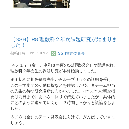
【SSH】R8 理数科２年次課題研究が始まりま
した！
投稿日時 : 04/17 16:04
SSH推進委員会
４／１７（金）、令和８年度のSS理数探究Ⅱが開講され、
理数科２年次生の課題研究が本格始動しました。
まず初めに担任福原先生からルーブリックの説明を受け、
この一学期間の活動目標などを確認した後、各チーム担当
の先生の待つ研究場所に向かいました。それぞれの研究概
要は前日までにあいさつ回りで伝えていましたが、具体的
にどのように進めていくか、２時間しっかりと議論をしま
した。
５／８（金）のテーマ発表会に向けて、がんばっていきま
しょう。