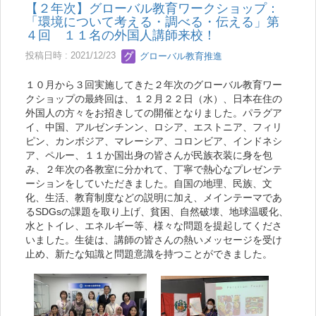
【２年次】グローバル教育ワークショップ：
「環境について考える・調べる・伝える」第
４回 １１名の外国人講師来校！
投稿日時 : 2021/12/23
グローバル教育推進
１０月から３回実施してきた２年次のグローバル教育ワー
クショップの最終回は、１２月２２日（水）、日本在住の
外国人の方々をお招きしての開催となりました。パラグア
イ、中国、アルゼンチンン、ロシア、エストニア、フィリ
ピン、カンボジア、マレーシア、コロンビア、インドネシ
ア、ペルー、１１か国出身の皆さんが民族衣装に身を包
み、２年次の各教室に分かれて、丁寧で熱心なプレゼンテ
ーションをしていただきました。自国の地理、民族、文
化、生活、教育制度などの説明に加え、メインテーマであ
るSDGsの課題を取り上げ、貧困、自然破壊、地球温暖化、
水とトイレ、エネルギー等、様々な問題を提起してくださ
いました。生徒は、講師の皆さんの熱いメッセージを受け
止め、新たな知識と問題意識を持つことができました。