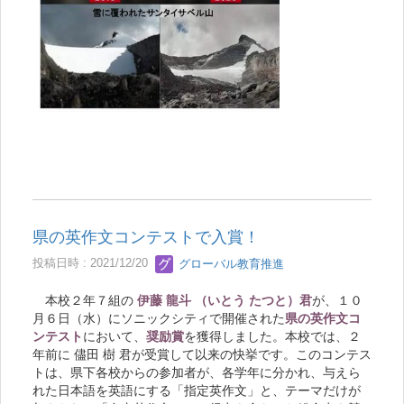
県の英作文コンテストで入賞！
投稿日時 : 2021/12/20
グローバル教育推進
本校２年７組の
伊藤 龍斗 （いとう たつと）君
が、１０
月６日（水）にソニックシティで開催された
県の英作文コ
ンテスト
において、
奨励賞
を獲得しました。本校では、２
年前に 儘田 樹 君が受賞して以来の快挙です。このコンテス
トは、県下各校からの参加者が、各学年に分かれ、与えら
れた日本語を英語にする「指定英作文」と、テーマだけが