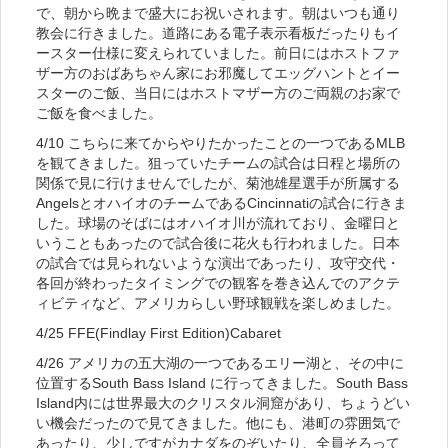
で、朝から晩まで盛大にお祝いされます。朝はいつも通り
教会に行きました。道路にある電子表示看板だったりもイ
ースター仕様に変えられていました。前日にはホストファ
ザー方のおばあちゃん家にお邪魔してエッグハントとイー
スターのご飯、当日にはホストマザー方のご両親のお家で
ご飯を食べました。
4/10 こちらに来てからやりたかったことの一つであるMLB
を観てきました。狙っていたチームの試合は日程と場所の
関係で見に行けませんでしたが、菊池雄星選手が所属する
AngelsとオハイオのチームであるCincinnatiの試合に行きま
した。球場のそばにはオハイオ川が流れており、金曜日と
いうこともあったので試合後に花火も行われました。日本
の試合では見られないような演出であったり、攻守交代・
各回が終わったタイミングでの観客を巻き込んでのアクテ
ィビティなど、アメリカらしい野球観戦を楽しめました。
4/25 FFE(Findlay First Edition)Cabaret
4/26 アメリカの五大湖の一つであるエリー湖と、その中に
位置するSouth Bass Island に行ってきました。South Bass
Island内には世界最大のクリスタル洞窟があり、ちょうどい
い機会だったので見てきました。他にも、港町の雰囲気で
あったり、少しですがカナダをのぞいたり、全員そろって