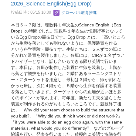
2026_Science English(Egg Drop)
投稿日時 : 05/15 18:00
グローバル教育推進
本日５～７限は、理数科１年次生のScience English（Egg
Drop）の時間でした。理数科１年次生の恒例行事となって
いるEgg Dropの競技日です。Egg Drop とは、「高いところ
から生卵を落としても割れないように、保護装置を作る」
という科学実験・競技です。生徒たちは、５人ずつの班に
分かれて装置を製作しました。各班には、CIRが１名ずつア
ドバイザーとなり、話し合いもできる限り英語で行いま
す。本日は、各班が制作した装置に生卵を装着し、上階か
ら落とす競技を行いました。２階にあるラーニングストリ
ートにターゲットを用意し、最初は３階から、卵が割れな
かった班は、次に４階から、５階から生卵を保護する装置
を落としていきます。ターゲットからの距離が近いほと多
くのポイントが取れます。毎年度、新たな工夫を凝らした
装置が制作されるのがおもしろいところです。競技終了後
は、「Why did your team choose to build the structure that
you built?」「Why did you think it work or did not work?」
「if you were able to do an egg drop again, with the same
materials, what would you do differently?」などのグループ
協議を行い、発表を行いました。積極的に英語で協議を行