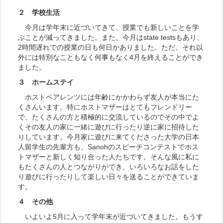
２ 学校生活
今月は学年末に近づいてきて、授業でも新しいことを学
ぶことが減ってきました。また、今月はstate testsもあり、
2時間遅れでの授業の日も何日かありました。ただ、それ以
外には特別なこともなく何事もなく4月を終えることができ
ました。
３ ホームステイ
ホストペアレンツには年齢にかかわらず友人が本当にた
くさんいます。特にホストマザーはとてもフレンドリー
で、たくさんの方と積極的に交流しているのでその中でよ
くその友人の家に一緒に遊びに行ったり逆に家に招待した
りしています。今月家に遊びに来てくださった大学の日本
人留学生の先輩方も、Sanohのスピーチコンテストでホス
トマザーと新しく知り合った人たちです。そんな風に私に
もたくさんの人とつながりができ、いろいろなお話をした
り遊びに行ったりして楽しい日々を送ることができていま
す。
４ その他
いよいよ5月に入って学年末が近づいてきました。もうす