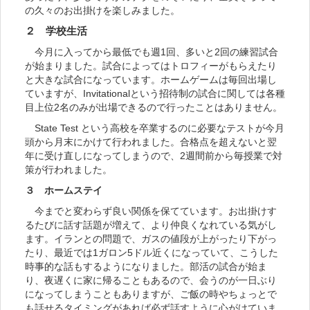
の久々のお出掛けを楽しみました。
２ 学校生活
今月に入ってから最低でも週1回、多いと2回の練習試合
が始まりました。試合によってはトロフィーがもらえたり
と大きな試合になっています。ホームゲームは毎回出場し
ていますが、Invitationalという招待制の試合に関しては各種
目上位2名のみが出場できるので行ったことはありません。
State Test という高校を卒業するのに必要なテストが今月
頭から月末にかけて行われました。合格点を超えないと翌
年に受け直しになってしまうので、2週間前から毎授業で対
策が行われました。
３ ホームステイ
今までと変わらず良い関係を保てています。お出掛けす
るたびに話す話題が増えて、より仲良くなれている気がし
ます。イランとの問題で、ガスの値段が上がったり下がっ
たり、最近では1ガロン5ドル近くになっていて、こうした
時事的な話もするようになりました。部活の試合が始ま
り、夜遅くに家に帰ることもあるので、会うのが一日ぶり
になってしまうこともありますが、ご飯の時やちょっとで
も話せるタイミングがあれば必ず話すように心がけていま