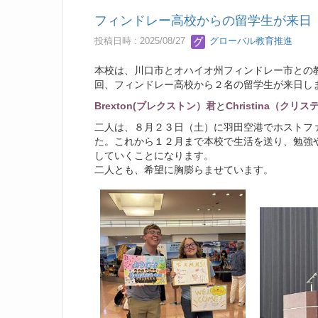
フィンドレー高校からの留学生が来日
投稿日時 : 2025/08/27
グローバル教育推進
本校は、川口市とオハイオ州フィンドレー市との
回、フィンドレー高校から２名の留学生が来日し
Brexton(ブレクストン）君
と
Christina（クリ
二人は、８月２３日（土）に羽田空港でホストフ
た。これから１２月まで本校で生活を送り、勉強
していくことになります。
二人とも、希望に胸膨らませています。