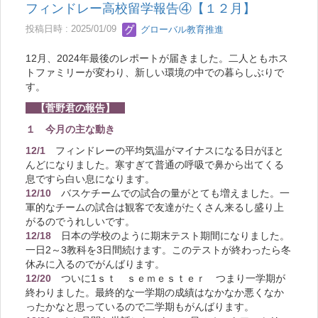
フィンドレー高校留学報告④【１２月】
投稿日時 : 2025/01/09
グローバル教育推進
12月、2024年最後のレポートが届きました。二人ともホス
トファミリーが変わり、新しい環境の中での暮らしぶりで
す。
【菅野君の報告】
１ 今月の主な動き
12/1
フィンドレーの平均気温がマイナスになる日がほと
んどになりました。寒すぎて普通の呼吸で鼻から出てくる
息ですら白い息になります。
12/10
バスケチームでの試合の量がとても増えました。一
軍的なチームの試合は観客で友達がたくさん来るし盛り上
がるのでうれしいです。
12/18
日本の学校のように期末テスト期間になりました。
一日2～3教科を3日間続けます。このテストが終わったら冬
休みに入るのでがんばります。
12/20
ついに1ｓｔ ｓｅｍｅｓｔｅｒ つまり一学期が
終わりました。最終的な一学期の成績はなかなか悪くなか
ったかなと思っているので二学期もがんばります。