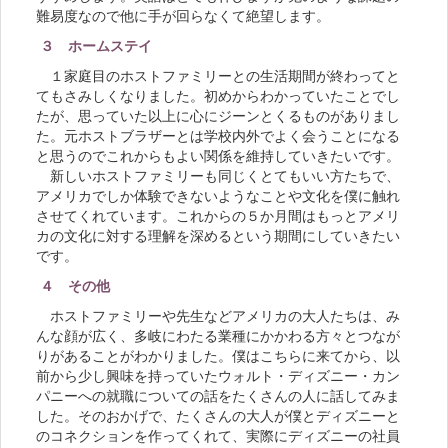
難易度なので他に手が回らなくて絶望します。
３ ホームステイ
１家庭目のホストファミリーとの生活期間が終わってと
てもさみしくなりました。初めからわかっていたことでし
たが、思っていた以上に心にジーンとくるものがありまし
た。元ホストブラザーとは学校内外でよく会うことになる
と思うのでこれからもよい関係を維持していきたいです。
新しいホストファミリーも同じくとてもいい方たちで、
アメリカでしか体験できないようなことや文化を僕に触れ
させてくれています。これからの５か月間はもっとアメリ
カの文化に対する理解を深めるという期間にしていきたい
です。
４ その他
ホストファミリーや先生などアメリカの大人たちは、み
んな顔が広く、多岐にわたる業種にかかわる方々とつなが
りがあることがわかりました。僕はこちらに来てから、以
前から少し興味を持っていたウォルト・ディズニー・カン
パニーへの就職についての話をたくさんの人に話してみま
した。そのおかげで、たくさんの大人が僕とディズニーと
のコネクションを作ってくれて、実際にディズニーの社員