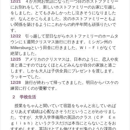
12/21
４か月間お世話になった一つ目のホストファミリー
にお別れをして、新しいホストファミリーのお家に引越し
をしました。とてもさみしかったし泣きそうになりました
が、なんとかこらえました。次のホストファミリーともよ
い関係を築けるようにこれからの約半年間も頑張りたいで
す。
1
2/2
2
引っ越して翌日ながらホストファミリーのホームタ
ウンに１週間クリスマス旅行に行きます。ミシガン州の
Millersburgという田舎に行きました。ＷＩ－ＦＩがなくて
絶望しました。
12/25
アメリカのクリスマスは、日本のように、恋人や友
達と過ごすのではなくほとんどみんなが自分の家族と過ご
します。しかも大人は子供全員にプレゼントを渡します。
ラッキーでした。
12/28
旅行が終わって帰ってきました。明日からバスケの
練習に行くのが憂鬱です。
２ 学校生活
授業をちゃんと聞いていて宿題をちゃんと出していれば
とりあえず成績は心配なさそうだということがわかりまし
た。ですが、大学入学準備用の英語のクラス（ＣＰ Ｅｎ
ｇｌｉｓｈ）というクラスだけは本当にとらないことをお
すすめします。英語はとても伸びますが鬼のような課題の