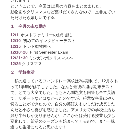
いします！
ということで、今回は12月の内容をまとめました。
動物園やクリスマスなど盛りだくさんなので、是非見てい
ただけたら嬉しいです🙏
１ 今月の主な動き
12/1
ホストファミリーのお引越し
12/10
初めてのインタビューテスト
12/15
トレド動物園へ
12/18~20
First Semester Exam
12/21~30
ミシガン州クリスマスへ
12/25
クリスマス
２ 学校生活
私の通っているフィンドレー高校は2学期制で、12月をも
って1学期が修了しました。なんと最後の週は期末テスト
で、とても大変でした。もちろん問題文も回答も全て英語
で、サポートなどはなかったのですが、得意な科目はやり
切ることができたので、自分の英語力も少しだけ成長した
んだと小さな喜びを感じました。アメリカでの学校生活も
残り半分しかありませんが、ここからは受ける授業も少し
変化して、部活のシーズンも始まってくるので、また一味
違った生活になると思います！