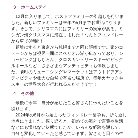
３ ホームステイ
12月に入りまして、ホストファミリーの引越しを行いま
した。新しいファミリーは来年の5月までお世話になりま
す。そして、クリスマスにはファミリーの実家がある、ミ
シガン州クリスマスに滞在しました！なんとフィンドレー
から車で8時間！
距離にすると東京から札幌までと同じ距離です。家のコ
テージからは視界一面にスペリオル湖が広がっており、シ
ョッピングはもちろん、クロスカントリースキーやピック
ルボールなど、さまざまなアクティビティも体験しまし
た。隣町のミューニシングやマーケットはアウトドアアク
ティビティや壮大な自然で有名な場所で、毎年カヤックや
スキーの世界大会が行われるんだそうです！
４ その他
最後に今年、自分が感じたこと皆さんに伝えたいことを
綴ります。
2024年の8月から始まったフィンドレー留学も、折り返し
地点にきました。振り返ると、初めての海外で言葉や生活
などにも慣れない状態でしたが、いろんな経験を通して、
自分も変化していったと感じています。皆さんも日々の生