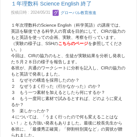
１年理数科 Science English 終了
投稿日時 : 2024/05/31
グローバル教育推進
１年次理数科のScience English（科学英語）の講座では、
英語を駆使できる科学人の育成を目的にして、CIRの協力の
もと英語を使っての企画、実験、考察を行っています。
（実験の様子は、SSHの
こちらのページ
を参照してくださ
い。）
今回は、CIRの協力のもと、生徒が実験結果を分析し発表し
た５月２８日の様子を報告します。
各班が、共通のワークシートに分析を記入し、CIRの協力の
もと英語で発表しました。
１ なぜその構造を採用したのか？
２ なぜうまく行った（行かなかった）のか？
３ もう一つ素材を加えるとしたら何にするか？
４ もう一度同じ素材で試みるとすれば、どのように変え
るか？
５ 楽しかったか？
４については、「うまく行ったので何も変えることはな
い！」とも力強い発表もありました。最後に校長先生から
各班に、「最優秀正確賞」「卵割特別賞など」の賞状が贈
られました。