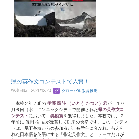
県の英作文コンテストで入賞！
投稿日時 : 2021/12/20
グローバル教育推進
本校２年７組の
伊藤 龍斗 （いとう たつと）君
が、１０
月６日（水）にソニックシティで開催された
県の英作文コ
ンテスト
において、
奨励賞
を獲得しました。本校では、２
年前に 儘田 樹 君が受賞して以来の快挙です。このコンテス
トは、県下各校からの参加者が、各学年に分かれ、与えら
れた日本語を英語にする「指定英作文」と、テーマだけが