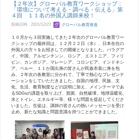
【２年次】グローバル教育ワークショップ：
「環境について考える・調べる・伝える」第
４回 １１名の外国人講師来校！
投稿日時 : 2021/12/23
グローバル教育推進
１０月から３回実施してきた２年次のグローバル教育ワー
クショップの最終回は、１２月２２日（水）、日本在住の
外国人の方々をお招きしての開催となりました。パラグア
イ、中国、アルゼンチンン、ロシア、エストニア、フィリ
ピン、カンボジア、マレーシア、コロンビア、インドネシ
ア、ペルー、１１か国出身の皆さんが民族衣装に身を包
み、２年次の各教室に分かれて、丁寧で熱心なプレゼンテ
ーションをしていただきました。自国の地理、民族、文
化、生活、教育制度などの説明に加え、メインテーマであ
るSDGsの課題を取り上げ、貧困、自然破壊、地球温暖化、
水とトイレ、エネルギー等、様々な問題を提起してくださ
いました。生徒は、講師の皆さんの熱いメッセージを受け
止め、新たな知識と問題意識を持つことができました。