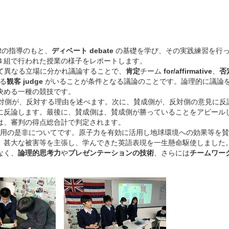
IRの指導のもと、
ディベート
debate
の基礎を学び、その実践練習を行
４組で行われた授業の様子をレポートします。
て異なる立場に分かれ議論することで、
肯定
チーム
for/
affirmative
、
否
る
観客
judge
がいることが条件となる議論のことです。論理的に議論
決める一種の競技です。
側が、反対する理由を述べます。次に、賛成側が、反対側の意見に反
に反論します。最後に、賛成側は、賛成側が勝っていることをアピール
は、審判の得点総合計で判定されます。
用の是非についてです。原子力を有効に活用し地球環境への効果等を賛
、甚大な被害等を主張し、学んできた英語表現を一生懸命駆使しました
なく、
論理的思考力
や
プレゼンテーションの技術
、さらには
チームワー