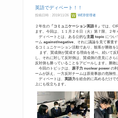
英語でディベート！！
投稿日時 : 2019/11/26
WEB管理者
２年生の
「コミュニケーション英語Ⅱ」
では、C
ます。今回は、１１月２６日（火）第７限、２年
ディベートとは、ある公的な
主題
topic
につい
ーム
against/
negative
、それに議論を見て審査す
るコミュニケーション活動であり、観客が勝敗を
まず、賛成側が賛成する理由を述べ、続いて反対
し、それに対して反対側は、賛成側の意見にさら
反対側も勝っていることをアピールします。勝敗
今回のトピックは、
原子力 nuclear power
の利
ームが訴え、一方反対チームは原発事故の危険性
ディベートは、
英語力
を総合的に高めるだけで
上にも役立ちます。