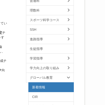
普通科
理数科
スポーツ科学コース
ってい
SSH
定
チ
をす
進路指導
論
生徒指導
し、
学習指導
成チ
。
学力向上の取り組み
ク
向
グローバル教育
新着情報
CIR