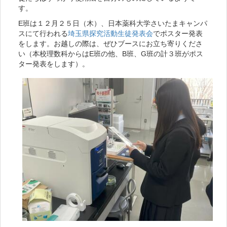
す。
E班は１２月２５日（木）、日本薬科大学さいたまキャンパ
スにて行われる
埼玉県探究活動生徒発表会
でポスター発表
をします。お越しの際は、ぜひブースにお立ち寄りくださ
い（本校理数科からはE班の他、B班、G班の計３班がポス
ター発表をします）。