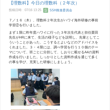
【理数科】今日の理数科（２年次）
投稿日時 : 07/16 13:25
SSH推進委員会
７／１６（木）、理数科２年次生がハワイ海外研修の事前
学習②を行いました。
まず１限に昨年度ハワイに行った３年次生代表と担任栗田
先生がHRに来て、生活の様子などを説明し、先輩としてこ
ういうことがあった、こうするとよいなどのアドバイスを
くれました。３・４限には、調べ学習を行う１０個のテー
マについて、班ごとに分担して、しおりに載せるA4の資料
作成を行いました。しっかりとした資料作成を通じて多く
の事を学び、充実した研修にしましょう。