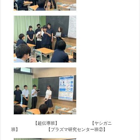
【超伝導班】 【ヤシガニ
班】 【プラズマ研究センター班②】