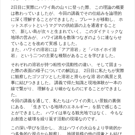
2日目に実際にハワイ島の山々に登った際、 この理論の概要
は教わっていましたが、 今回の講義でその仕組みを論理的
に深く理解することができました 。プレートが移動し、 ホ
ットスポットというマグマの供給源の上を通過すること
で、 新しい島が次々と生まれていく。 このダイナミックな
地球の営みが、 ハワイ諸島を数珠つなぎのように連ならせ
ていることを改めて実感 しました。
また、ハワイの溶岩には「アア溶岩」と「パホイホイ溶
岩」 という二つの主要な種類があることを学びました。
それぞれの溶岩が持つ粘性や流動性の違い、 そして固まっ
た際の表面の様子についての解説は、 2日目に私たちが実際
に観察したゴツゴツとした溶岩と滑らかな溶 岩の風景と見
事に結びつきました。 講義で得た知識と現地体験が一本の
線で繋がり、 理解をより確かなものにすることができまし
た。
今回の講義を通して、私たちはハワイの美しい景観の裏側
にある、 「生きている地球のエネルギー」を肌で感じるこ
とができました。 ハワイは単なる観光地ではなく、 今もな
お創造と破壊を繰り返す活動の現場なのです。
この深い学びを活かし、 次はハワイの火山をより学術的か
つ多角的な視点から観察し、 地球規模の他の現象とも結び