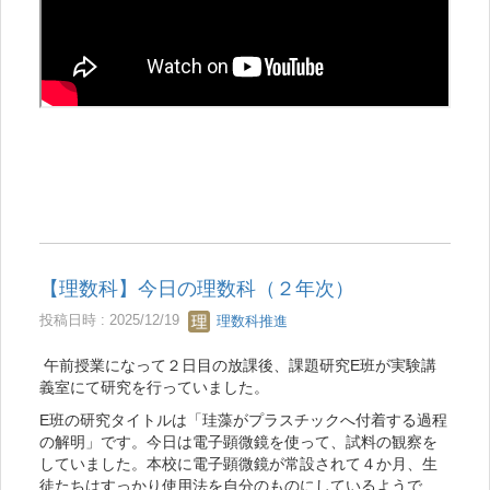
【理数科】今日の理数科（２年次）
投稿日時 : 2025/12/19
理数科推進
午前授業になって２日目の放課後、課題研究E班が実験講
義室にて研究を行っていました。
E班の研究タイトルは「珪藻がプラスチックへ付着する過程
の解明」です。今日は電子顕微鏡を使って、試料の観察を
していました。本校に電子顕微鏡が常設されて４か月、生
徒たちはすっかり使用法を自分のものにしているようで