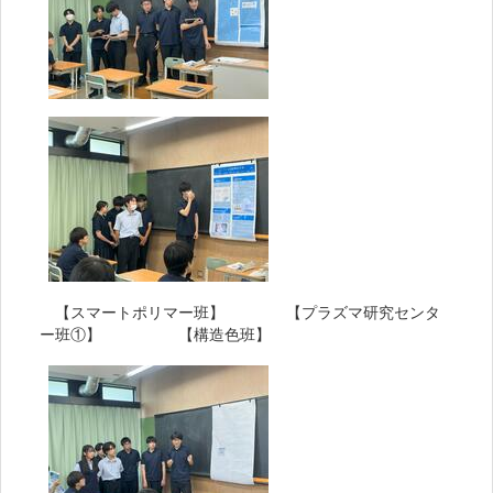
【スマートポリマー班】 【プラズマ研究センタ
ー班①】 【構造色班】