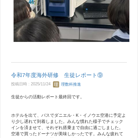
令和7年度海外研修 生徒レポート⑨
投稿日時 : 2025/11/24
理数科推進
生徒からの活動レポート最終回です。
ホテルを出て、バスでダニエル・K・イノウエ空港に予定よ
り少し遅れて到着しました。みんな慣れた様子でチェック
インを済ませて、それぞれ搭乗まで自由に過ごしました。
空港で買ったドーナツが美味しかったです。みんな疲れて