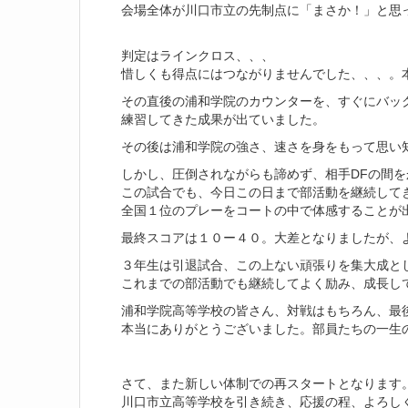
会場全体が川口市立の先制点に「まさか！」と思
判定はラインクロス、、、
惜しくも得点にはつながりませんでした、、、。
その直後の浦和学院のカウンターを、すぐにバッ
練習してきた成果が出ていました。
その後は浦和学院の強さ、速さを身をもって思い
しかし、圧倒されながらも諦めず、相手DFの間
この試合でも、今日この日まで部活動を継続して
全国１位のプレーをコートの中で体感することが
最終スコアは１０ー４０。大差となりましたが、
３年生は引退試合、この上ない頑張りを集大成と
これまでの部活動でも継続してよく励み、成長し
浦和学院高等学校の皆さん、対戦はもちろん、最
本当にありがとうございました。部員たちの一生
さて、また新しい体制での再スタートとなります
川口市立高等学校を引き続き、応援の程、よろし