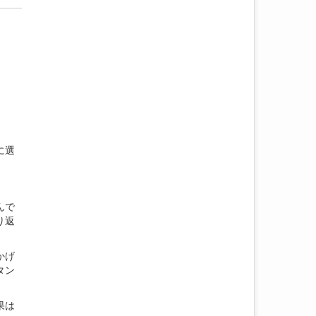
に選
んで
り返
かげ
タン
果は