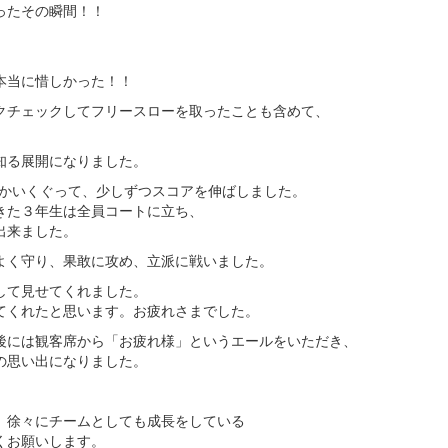
ったその瞬間！！
本当に惜しかった！！
クチェックしてフリースローを取ったことも含めて、
知る展開になりました。
をかいくぐって、少しずつスコアを伸ばしました。
きた３年生は全員コートに立ち、
出来ました。
よく守り、果敢に攻め、立派に戦いました。
して見せてくれました。
てくれたと思います。お疲れさまでした。
後には観客席から「お疲れ様」というエールをいただき、
の思い出になりました。
。徐々にチームとしても成長をしている
くお願いします。