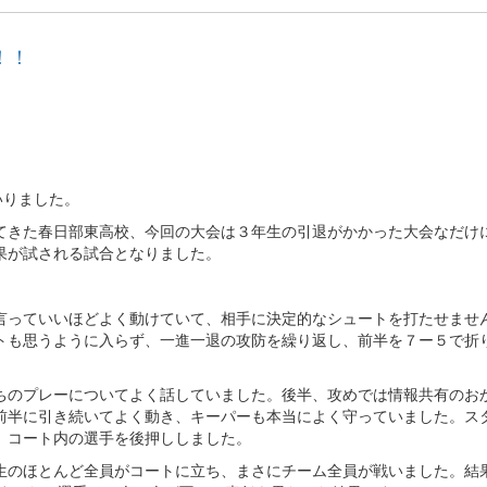
！！
いりました。
てきた春日部東高校、今回の大会は３年生の引退がかかった大会なだけ
果が試される試合となりました。
言っていいほどよく動けていて、相手に決定的なシュートを打たせませ
トも思うように入らず、一進一退の攻防を繰り返し、前半を７ー５で折
ちのプレーについてよく話していました。後半、攻めでは情報共有のお
前半に引き続いてよく動き、キーパーも本当によく守っていました。ス
、コート内の選手を後押ししました。
生のほとんど全員がコートに立ち、まさにチーム全員が戦いました。結