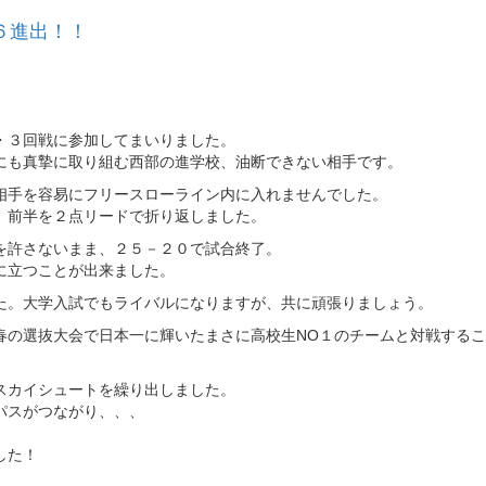
６進出！！
・３回戦に参加してまいりました。
にも真摯に取り組む西部の進学校、油断できない相手です。
相手を容易にフリースローライン内に入れませんでした。
、前半を２点リードで折り返しました。
を許さないまま、２５－２０で試合終了。
に立つことが出来ました。
た。大学入試でもライバルになりますが、共に頑張りましょう。
春の選抜大会で日本一に輝いたまさに高校生NO１のチームと対戦する
スカイシュートを繰り出しました。
パスがつながり、、、
した！