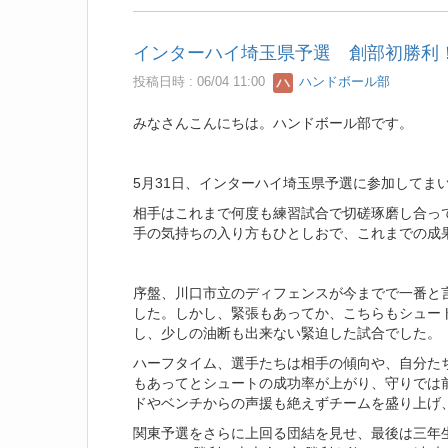
インターハイ埼玉県予選 創部初勝利
投稿日時 : 06/04 11:00
ハンドボール部
みなさんこんにちは。ハンドボール部です。
5月31日、インターハイ埼玉県予選に参加してま
相手はこれまで何度も練習試合で切磋琢磨し合っ
手の気持ちの入り方もひとしおで、これまでの成
序盤、川口市立のディフェンスが今までで一番と
した。しかし、緊張もあってか、こちらもシュー
し、少しの油断も出来ない緊迫した試合でした。
ハーフタイム、選手たちは相手の傾向や、自分た
もあってとシュートの成功率が上がり、守りでは
ドやベンチからの声援も絶えずチームを盛り上げ
関東予選をさらに上回る団結を見せ、最後は三年