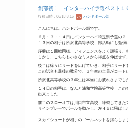
創部初！ インターハイ予選ベスト１
投稿日時 : 06/18 8:15
ハンドボール部
こんにちは。ハンドボール部です。
６月１３・１４日にインターハイ埼玉県予選の２
１３日の相手は所沢北高等学校、部活動にも勉強
序盤は１回戦同様、ディフェンスをよく頑張り、
しかし、こちらも小さなミスから得点を伸ばせず
後半は徐々にリードを広げていき、相手にリード
この試合も最後の数分で、３年生の全員がコート
所沢北高等学校の３年生は本当にお疲れさまでし
１４日の相手は、なんと浦和学院高等学校！この
出来ました！
前半のスローオフは川口市立高校、練習してきた
サインプレーでボールを動かし、左４５に飛ばし
スカイシュートが相手のゴールネットを揺らしま