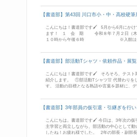
す。 【会 期】 2026 年 8 月 23 日（日） ～ 8
まで） 【会 場】 東京都美術館 2 階 第 4 
【書道部】第43回 川口市小・中・高校硬
依・吉田凛花、2年鈴木穂香、1年中島夢夏 ぜひ会場で生徒
------------------------ さて、
こんにちは！書道部です🖌 5月から6月にか
県高校書道展」を見据えつつ、「書の甲子園」
ます！ １ 会 期 令和８年７月２
向き合っています！1年の部員にとっては、半紙
１０時から午後６時 ※入館は午後５
ラリー アトリア 川口市並木
東口から徒歩約８分（川口アリオ前） 
をご利用ください。 本校から、県の中央展に進んだ7名（うち1名、3年次の作品が、見事＂推薦賞＂に選
【書道部】部活動Tシャツ・依頼作品・展覧
ばれました！）と、市展出品に選ばれた1～3年次の生徒
児童生徒たちの作品と共に、熟練者たちの作品が一堂に会しています
こんにちは！書道部です🖌 そろそろ、テス
ひとも多くの方に見ていただきたいです。 考
紹介します。 ①部活動Tシャツ👚 代替わり
すね✍
す。 活動の目標となる熟語や言葉を題材に、デザイ
品制作 学校内外からの依頼作品の制作をして
くの方に見ていただけたりするのは、何よりも
相談くださいませ。 ③展覧会作品の制作 7月締め切りの全国規模の展覧会や、文化祭の校内展示に向けて、
【書道部】3年部員の仮引退・引継ぎを行い
作品を制作しています。 この写真をみて、「これは何部の活動だろう？」と疑問に感じた方もいることと思
います。 こちらは、【表装】作業の様子です
こんにちは。書道部です🖌 今日は、3年次の仮引退と
り、補強して掛け軸に仕立てたりすることを【
主学習と両立しながら、部活動の中心として動
たちも行っていきます。 --------------------------
したね！お疲れ様でした。 2年の部長・副部
習...