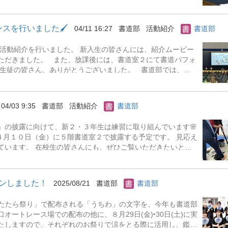
ーマンスや校内展示など）に向けて、覚えることも多いと思い
です◎ 文化祭パフォーマンスに向けてミーティング中 まだ
部活動が進んでいきます。新しいメンバーでの書道部も楽しみ
スを行いました🖌
04/11 16:27
書道部
活動紹介
書道部
いいたします！ 追記：書道部は、いつでも新入部員募集中です
次の方はもちろん、２年次以上の生徒も含め、兼部の方もお待ち
部活動紹介を行いました。 新入生の皆さんには、紹介ムービー
は、書道室２にて書道パフォ
に、大筆体験・袴の着用体験・半紙体験練習などを行っています
がない人も大歓迎です！ぜひ、5階書道室へお越しください♪ 書
。
04/03 9:35
書道部
活動紹介
書道部
」の披露に向けて、新２・３年生は練習に取り組んでいます🌸
４月１０日（金）に５階書道室２で披露する予定です。 見応え
ています。 在校生の皆さんにも、ぜひご覧いただきたいと思
インしました！
2025/08/21
書道部
書道部
口市たたら祭り」で配布される「うちわ」の文字を、今年も書道部
ートレース場での配布の他に、８月29日(金)‣30日(土)に実
たしますので、それぞれのお祭りで涼をとる際に活用し、鑑賞