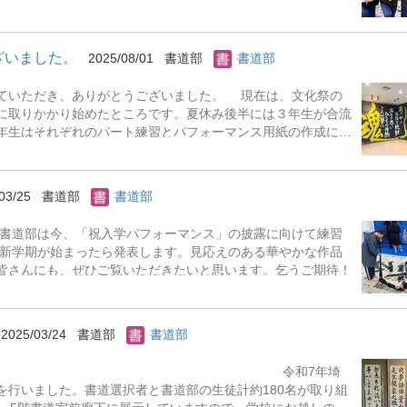
」となった作品の他に、候補作品も含めて原案の実物を書道
にご来校の際は、５階書道室まで是非お立ち寄りください。
ざいました。
2025/08/01
書道部
書道部
ていただき、ありがとうございました。 現在は、文化祭の
に取りかかり始めたところです。夏休み後半には３年生が合流
年生はそれぞれのパート練習とパフォーマンス用紙の作成に追
をお目にかけられるように頑張っていますので、是非お越し
03/25
書道部
書道部
フォーマンス」の披露に向けて練習
新学期が始まったら発表します。見応えのある華やかな作品
皆さんにも、ぜひご覧いただきたいと思います。乞うご期待！
2025/03/24
書道部
書道部
7年埼
を行いました。書道選択者と書道部の生徒計約180名が取り組