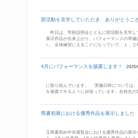
していただけると幸いです。 今年の「うちわ
室にて展示します。学校説明会等の学校公開日
部活動を見学していただき、ありがとうご
昨日は、学校説明会とともに部活動を見学し
展示作品が出来上がり、パフォーマンスの準備
し、全体練習に入ることになっていて、１，２
われています。 文化祭当日には、努力の成果
ください。お待ちしております！
4月にパフォーマンスを披露します！
2025/
書道部は今、「祝入学パ
に取り組んでいます。 実施日時については、
を披露できるように頑張っています。在校生の
県書初展における優秀作品を展示しました
令和
玉県書初め中央展覧会における優秀作品の展示