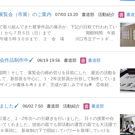
 月 28 日（金） 9 時 30 分～17 時 30 分（最終入館は 17 時
展示室（東京都台東区上野公園 8-36） 【奨励賞受賞者】3年白石舞
筆展覧会（市展）のご案内
07/03 13:20
書道部
活動紹介
書道
たちの力作をご覧ください！ -----------------------
夏休み中、書道部も連日練習に励み、めきめきと腕を上げています🖌 秋の「埼玉
けて取り組んできた硬筆作品の展示が、下記の日程で行われてい
への出品に向けて、部員全員で「全紙」と呼ばれる大きな紙に
日（木）から７月５日（日）まで 開館時間 午前
以外での作品制作はこれが初めての経験。試行錯誤し...
時３０分まで。 ２ 会 場 川口市立アートギャ
元町１－７６ ※ＪＲ川口駅（京浜東北線）
※会場には駐車場がありませんので、公共交通機関
会作品制作中🖌
06/19 19:56
書道部
書道部
の作品が展示されています。 市内の小・中学校の
。 期末考査期間ではありますが、ぜ
ト期間！そして、展覧会の締め切りを目前にした、最近の活動を
査の解答用紙も、採点者に伝わりやすい丁寧な字で書きたいで
をして、新部長を中心に、1・2年次部員が分担して制作していま
ンや書体を考えます。完成が楽しみですね🌟 ②依頼作
います。 自分たちの作品が、地域や他の方の役に立ったり、多
嬉しいことです。 常時、ご依頼受け付けております！ぜひご
ました🖌
06/02 7:50
書道部
活動紹介
書道部
。 書道作品は、半紙などの紙に書きますが、シワを伸ばした
、1・2年次への引継ぎを行いました。 日々の授業や自
表装】と言います。これから先輩の姿に習って、1年次の部員
いてくれました。技術の面でも部活動の運営の面でも大活躍で
----------------------------------- 日々、幅広い作品を制作し、練
長を筆頭に、新体制の下で団結してパワーを発揮していけるこ