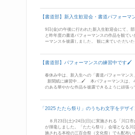
とを願っています。 １年生も文化祭（パフォ
ますが、ぜひ書道部の良さを引き継いでほしい
完全な引退ではありませんが、今後は新体制で
【書道部】新入生歓迎会・書道パフォーマン
です♪ 今後とも、書道部の応援よろしくお願
🖌一緒に活動する仲間を探しています！ 1年
9日(金)の午後に行われた新入生歓迎会にて、
しております◎
と昨年度の書道パフォーマンスの作品を観ていただきました。 また、放課後に
ーマンスを披露しました。 観に来ていただいた生徒の皆さん、ありがとうございました。 書道部では、今
月24日(金)までの仮入部期間（木曜を除く）
🌟 書道をやったことない人、自分の字に自信
道部一同、新入生の皆さんをお待ちしています
【書道部】パフォーマンスの練習中です🖌
春休み中は、新入生への「書道パフォーマンス
新聞紙に練習中…🖌 本パフォーマンスは、
のある華やかな作品を披露できるように頑張っ
います。乞うご期待～！
「2025 たたら祭り」のうちわ文字をデザ
８月23日(土)‣24日(日)に実施される「川
が揮毫しました。「たたら祭り」会場となる川口オ
施される本校の三百合祭（文化祭）でも配布い