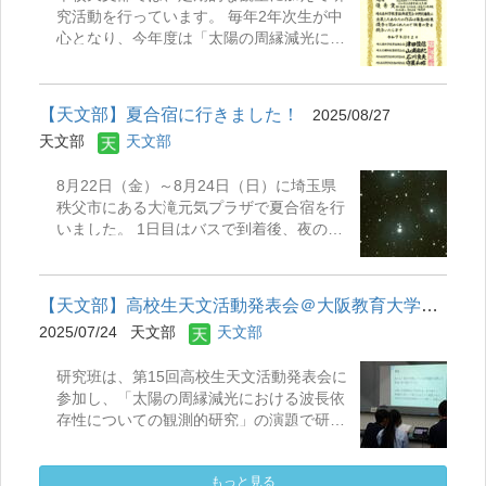
究活動を行っています。 毎年2年次生が中
観測となりました。しかし、雲ひとつない
心となり、今年度は「太陽の周縁減光にお
快晴の中、観測が難しい天体にもチャレン
ける波長依存性についての観測的研究」を
ジし、有意義な時間となりました。 大滝げ
行っています。 表題のように外部の発表
んきプラザが掲げている「時を守り、場を
会・コンテストにも積極的に出展し受賞を
清め、礼をただす」ことを実践し、部員で
【天文部】夏合宿に行きました！
2025/08/27
目指しています。 本年度は分野別審査で
協力しながら2泊3日を過ごすことができま
天文部
天文部
「優秀賞」を受賞し、中央展(県大会)に進
した。 今回合宿にご協力してくださった埼
出することができました。中央展での受賞
玉県立大滝げんきプラザの職員の皆様、保
8月22日（金）～8月24日（日）に埼玉県
には至りませんでしたが、2年連続の中央
護者の皆様、誠にありがとうございまし
秩父市にある大滝元気プラザで夏合宿を行
展進出となり、新たな歴史の1ページを刻
た。
いました。 1日目はバスで到着後、夜の天
むことができました。 出展した論文はこ
体観測のために機材の設置を行いました。
ちらをご覧ください。 ↓ ↓ ↓ ↓ ↓ 4_
星がきれいに見える夜空となり、天体望遠
川口市立高校.pdf
鏡や双眼鏡などを使いながら天体を観測し
【天文部】高校生天文活動発表会＠大阪教育大学にオンラインで参...
ました。また、天文台にある400㎜反射望
2025/07/24
天文部
天文部
遠鏡では、夏の大三角形のアルタイルやベ
ガを見ることができました。 2日目は、飯
研究班は、第15回高校生天文活動発表会に
盒炊爨でカレー作りをしました。それぞれ
参加し、「太陽の周縁減光における波長依
の班で協力しながら火加減に気を付けたり
存性についての観測的研究」の演題で研究
野菜をていねいに切りました。とてもおい
発表を行いました。場所は大阪教育大学で
しいカレーと御飯が出来上がりました！そ
すがオンラインで参加しました。オンライ
の後、滝沢ダムに行き、勢いよく出るダム
もっと見る
ンにもかかわらず会場の他校の高校生から