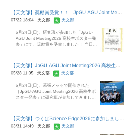
【天文部】奨励賞受賞！！ JpGU-AGU Joint Meeting2026 高校生ポ...
07/22 18:04
天文部
天文部
5月24日(日)、研究班が参加した「JpGU-
AGU Joint Meeting2026 高校生ポスター発
表」にて、奨励賞を受賞しました！ 当日は
全国の高校生が集まり、110個のポスター
が出展されました。その中で20番に入った
ことになります。 3年生にとっては最後の
【天文部】JpGU-AGU Joint Meeting2026 高校生ポスター発表
発表の場であったため、有終の美を飾るこ
05/28 11:05
天文部
天文部
とができたと思います。本当にお疲れ様で
した！ 発表の内容と当日の様子は以下の
5月24日(日)、幕張メッセで開催された
リンクからご覧ください。 →【天文部】
［JpGU-AGU Joint Meeting2026 高校生ポ
JpGU-AGU Joint Meeting2026 高校生ポス
スター発表」に研究班が参加してきまし
ター発表
た。 これまでの研究成果を発表する最後の
場となる本大会では、多くの専門の先生方
に興味を持っていただき、アドバイスをい
【天文部】つくばScience Edge2026に参加しました！
ただきました。 3年生の研究班はこれで引
03/31 14:49
天文部
天文部
退となりますが、今後は1，2年生が新たに
テーマを設定して研究活動に取り組んでい