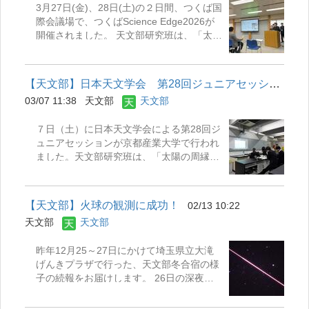
3月27日(金)、28日(土)の２日間、つくば国
きます。 発表に使用したポスターを掲載
際会議場で、つくばScience Edge2026が
いたしますので、ぜひご覧ください。 ↓
開催されました。 天文部研究班は、「太陽
↓ ↓ ↓ ↓ ↓ ↓ ↓ ↓ ↓ 太陽の周縁減
の周縁減光における波長依存性についての
光における波長依存性についての観測的研
観測的研究」について発表を行いました。
究.pdf
事前の審査を通過しブースポスターでの参
【天文部】日本天文学会 第28回ジュニアセッション＠京都産業大...
加となり、口頭でのプレゼンテーションと
03/07 11:38
天文部
天文部
ポスター発表の両方を行ってきました。 学
校所有の分光器を活用しながら、太陽のス
７日（土）に日本天文学会による第28回ジ
リットスキャン分光観測の可視光領域と近
ュニアセッションが京都産業大学で行われ
赤外領域について、周縁減光と呼ばれる現
ました。天文部研究班は、「太陽の周縁減
象の調査を行いました。その調査結果から
光における波長依存性についての観測的研
プランクの法則に基づき、太陽中央部の波
究」について学校でオンライン発表を行い
長ごとの温度を求め、その見通せる深さに
ました。学校で所有している分光器を活用
ついて研究した内容を発表しました。 今ま
【天文部】火球の観測に成功！
02/13 10:22
しながら、太陽のスリットスキャン分光観
でに経験したことの無いような大規模な研
天文部
天文部
測の可視光領域について調査を行いまし
究発表会で緊張する部分もありましたが、
た。その調査結果から黒体放射に関する法
専門家とのやり取りも含め、有意義な発表
昨年12月25～27日にかけて埼玉県立大滝
則に基づいて太陽中央部の波長ごとの温度
をしてきました。 また、自分たちが発表す
げんきプラザで行った、天文部冬合宿の様
を求め、その見通せる深さについて研究し
るだけでなく、他校の発表も聞くことがで
子の続報をお届けします。 26日の深夜、
た内容を発表しました。 オンライン発表で
き、とても参考になる2日間でした。 発表
火球（流れ星）の観測に成功しました。 偶
は、多くの学校の研究発表を真剣に聞き、
に使用したポスターを掲載いたしますの
然その方角にカメラを向けており、流星の
高度な研究内容に相づちを打ちながら興味