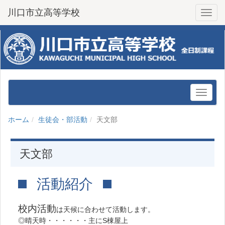
川口市立高等学校
Toggl
ホーム
生徒会・部活動
天文部
天文部
活動紹介
校内活動
は天候に合わせて活動します。
◎晴天時・・・・・・主にS棟屋上