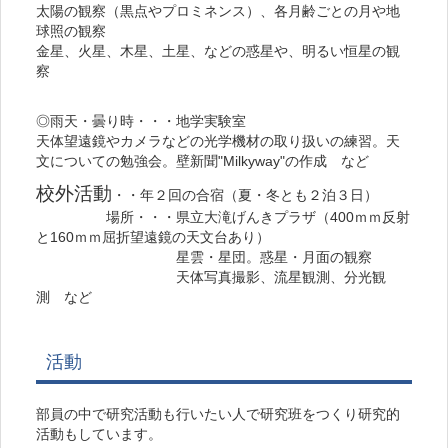
太陽の観察（黒点やプロミネンス）、各月齢ごとの月や地
球照の観察
金星、火星、木星、土星、などの惑星や、明るい恒星の観
察
◎雨天・曇り時・・・地学実験室
天体望遠鏡やカメラなどの光学機材の取り扱いの練習。天
文についての勉強会。壁新聞"Milkyway"の作成 など
校外活動
・・年２回の合宿（夏・冬とも２泊３日）
場所・・・県立大滝げんきプラザ（400ｍｍ反射
と160ｍｍ屈折望遠鏡の天文台あり）
星雲・星団。惑星・月面の観察
天体写真撮影、流星観測、分光観
測 など
活動
部員の中で研究活動も行いたい人で研究班をつくり研究的
活動もしています。