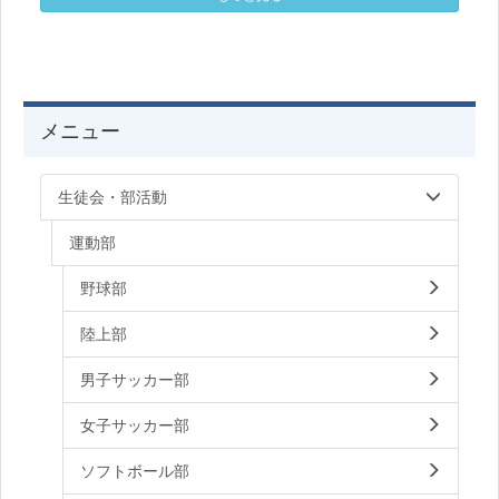
の水に涼しさを感じました。2日目夜もき
多くの質問などをいただき、またコメンテ
れいな星空を見ることができ、大きな流れ
ーターの研究者の先生方からもアドバイス
星を見つけたときは部員全員で喜び合って
をいただきました。できれば現地に行って
いました。また、花火をして大いに盛り上
さらに深い議論をしたいと強く思ったとこ
がり楽しみました！ 最終日は、宿泊施設の
ろです。この研究発表のため中間考査以
清掃をし、スタッフの方にお礼をして出発
メニュー
降、期末考査期間を除きほぼ毎日を準備に
しました。 今回、合宿の準備をしてくださ
費やしてきました。今後さらに観測と解析
った大滝元気プラザのスタッフの方や、保
を進め、次の研究発表につなげていきたい
護者の皆様、誠にありがとうございまし
生徒会・部活動
と考えています。 研究の予稿は以下で見る
た。
ことができます。 ↓↓↓↓↓↓ 天
運動部
文高校生_川口市立_太陽周縁減光予稿.pdf
発表に使用したスライドは以下になりま
す。 ↓↓↓↓↓↓ 天文高校生_川
野球部
口市立_太陽周縁減光スライド.pdf 発表中
の様子です。
陸上部
男子サッカー部
女子サッカー部
ソフトボール部