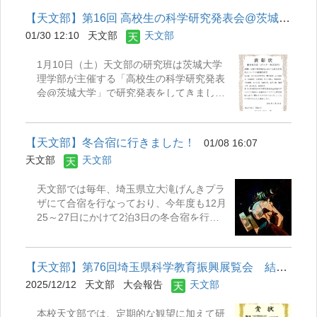
で、ぜひご覧ください。 ↓ ↓ ↓ ↓ ↓
様子を写真に収めることが出来ました。 流
を示していました。とても内容の濃い研究
↓ ↓ ↓ ↓ ↓ つくばサイエンスエッジ ポ
【天文部】第16回 高校生の科学研究発表会@茨城大学
星痕と呼ばれる流星が通った後に残る淡く
発表を聴くことができ、充実したジュニア
スター.pdf 【口頭発表の様子】 【ポス
01/30 12:10
天文部
天文部
輝く痕跡も撮影できたので、動画にまとめ
セッションとなりました。 また、ジュニア
ター発表の様子】
たものも公開します。 また、撮影した天体
セッションの予稿を掲載したのでご覧くだ
1月10日（土）天文部の研究班は茨城大学
写真の画像処理なども終わったので、そち
さい。 ↓ ↓ ↓ ↓ ↓ ↓ ↓ ↓ ↓ ↓
理学部が主催する「高校生の科学研究発表
らもご覧ください。 ○ポラリエ、一眼レ
↓ 第２８回ジュニアセッション予稿.pdf
会@茨城大学」で研究発表をしてきまし
フカメラで撮影 ・ 火球と流星痕
た。テーマは「太陽の周縁減光における波
・動画 ・オリオン座と冬の大三角
長依存性についての観測的研究」です。今
○SeestarS50 で撮影 ・M51（子持ち銀
年度初めてのポスター発表を通じて、大学
河） ・IC434（馬頭
【天文部】冬合宿に行きました！
01/08 16:07
の先生や、他県から集まったたくさんの高
星雲）
天文部
天文部
校生と意見を交わしました。 初参加なが
ら、多くのポスター発表の中から選ばれ、
天文部では毎年、埼玉県立大滝げんきプラ
優秀賞を受賞することができました。 今後
ザにて合宿を行なっており、今年度も12月
は「日本天文学会ジュニアセッション」
25～27日にかけて2泊3日の冬合宿を行い
「つくばScience Edge」でも発表を行う予
ました。 1日目は天候が優れない予報でし
定です。 ・発表したポスター ↓ ↓
たが、夜の22時過ぎ頃から晴れてきまし
↓ ↓ ↓ ↓ ↓ ↓ ↓
た。雲と霧に阻まれながら、スマートフォ
↓ ↓ 太陽の周縁減光における波長依存
【天文部】第76回埼玉県科学教育振興展覧会 結果報告
ンで星座を撮影したり、望遠鏡で銀河を見
性についての観測的研究.pdf ・表彰状 ・
2025/12/12
天文部
大会報告
天文部
たりなど部員は普段出来ない経験をするこ
発表会の様子
とができました。 2日目の夜は最低気温
本校天文部では、定期的な観望に加えて研
が-6℃ほどとなり、慣れない極寒の地での