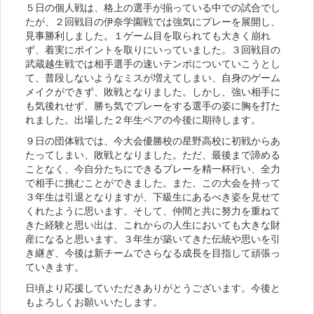
５日の個人戦は、格上の選手が揃っている中での試合でし
たが、２回戦目の伊奈学園戦では強気にプレーを展開し、
見事勝利しました。１ゲーム目を取られても大きく崩れ
ず、着実にポイントを取りにいっていました。３回戦目の
武蔵越生戦では相手選手の速いテンポについていこうとし
て、普段しないようなミスが増えてしまい、自身のゲーム
メイクができず、敗戦となりました。しかし、強い相手に
も気後れせず、勝ち気でプレーをする選手の姿に胸を打た
れました。出場した２年生ペアの今後に期待します。
９日の団体戦では、今大会優勝校の星野高校に初戦からあ
たってしまい、敗戦となりました。ただ、最後まで諦める
ことなく、今自分たちにできるプレーを精一杯行い、全力
で相手に挑むことができました。また、この大会を持って
３年生は引退となりますが、下級生にあるべき姿を見せて
くれたように思います。そして、仲間と共に努力を重ねて
きた経験と思い出は、これからの人生においても大きな財
産になると思います。３年生が築いてきた伝統や思いを引
き継ぎ、今後は新チームでさらなる成長を目指して頑張っ
ていきます。
日頃より応援していただきありがとうございます。今後と
もよろしくお願いいたします。