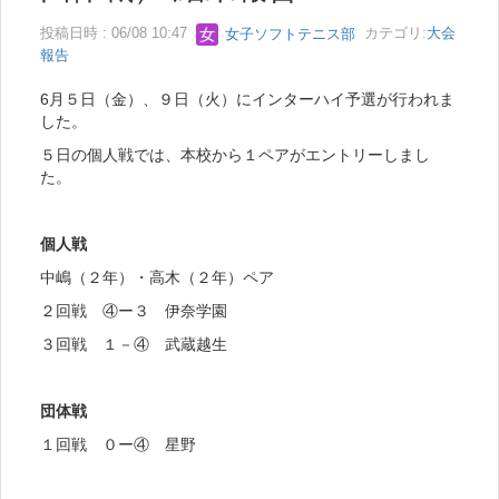
投稿日時 : 06/08 10:47
女子ソフトテニス部
カテゴリ:
大会
報告
6月５日（金）、９日（火）にインターハイ予選が行われま
した。
５日の個人戦では、本校から１ペアがエントリーしまし
た。
個人戦
中嶋（２年）・高木（２年）ペア
２回戦 ④ー３ 伊奈学園
３回戦 １－④ 武蔵越生
団体戦
１回戦 ０ー④ 星野