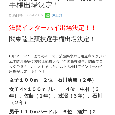
手権出場決定！
投稿日時 : 06/24 20:59
陸上部
滋賀インターハイ出場決定！！
関東陸上競技選手権出場決定！
6月12日〜15日までの４日間、茨城県水戸信用金庫スタジア
ムで関東高等学校陸上競技大会（全国高校総体北関東ブロ
ック予選会）が行われました。以下３種目でインターハイ
出場が決定しました！
女子１００m ２位 石川清麗（２年）
女子４×１００mリレー ４位 中村（３
年）、佐藤（２年）、浅沼（３年）、石川
（２年）
男子１１０mハードル ６位 酒井（２