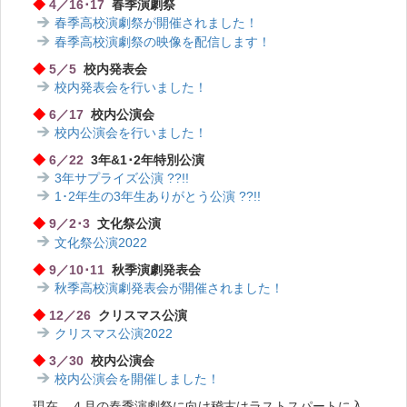
◆
4／16･17
春季演劇祭
春季高校演劇祭が開催されました！
春季高校演劇祭の映像を配信します！
◆
5／5
校内発表会
校内発表会を行いました！
◆
6／17
校内公演会
校内公演会を行いました！
◆
6／22
3年&1･2年特別公演
3年サプライズ公演 ??!!
1･2年生の3年生ありがとう公演 ??!!
◆
9／2･3
文化祭公演
文化祭公演2022
◆
9／10･11
秋季演劇発表会
秋季高校演劇発表会が開催されました！
◆
12／26
クリスマス公演
クリスマス公演2022
◆
3／30
校内公演会
校内公演会を開催しました！
現在、４月の春季演劇祭に向け稽古はラストスパートに入