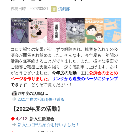
投稿日時 : 2023/03/31
演劇部
コロナ禍での制限が少しずつ解除され、観客を入れての公
演会が開催され始めました。そんな中、今年度も一年間の
活動を無事終えることができました。また、様々な場面で
ご指導ご鞭撻ご支援を賜り、深く感謝申し上げます。あり
がとうございました。
今年度の活動
…主に
公演会のまとめ
ページを作りました
。
リンクから過去のページにジャンプ
できます
。どうぞご覧ください！
昨年度の活動は…
2021年度の活動を振り返る
【2022年度の活動】
◆
4／12
新入生歓迎会
新入生に部活紹介を行いました！