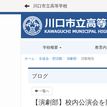
川口市立高等学校
学校概要
教育内
ホーム
生徒会・部活動
演劇部
活動報告
ブログ
一覧へ
【演劇部】校内公演会を