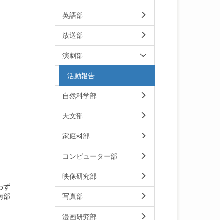
英語部
放送部
演劇部
活動報告
自然科学部
天文部
家庭科部
コンピューター部
映像研究部
わず
写真部
南部
漫画研究部