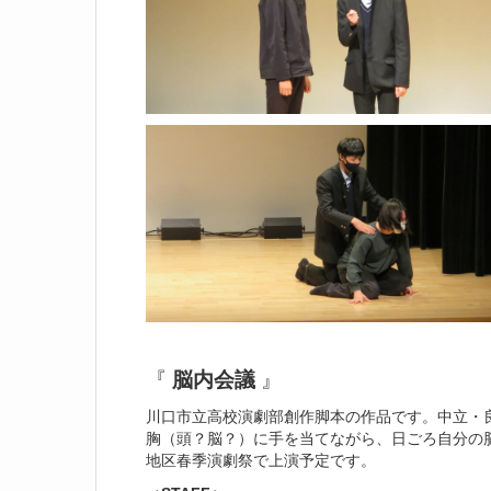
『
脳内会議
』
川口市立高校演劇部創作脚本の作品です。中立・
胸（頭？脳？）に手を当てながら、日ごろ自分の
地区春季演劇祭で上演予定です。