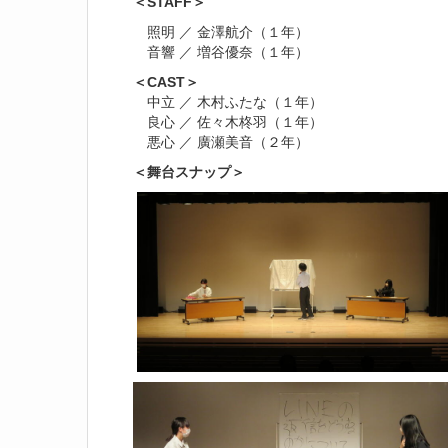
＜STAFF＞
照明 ／ 金澤航介（１年）
音響 ／ 増谷優奈（１年）
＜CAST＞
中立 ／ 木村ふたな（１年）
良心 ／ 佐々木柊羽（１年）
悪心 ／ 廣瀬美音（２年）
＜舞台スナップ＞