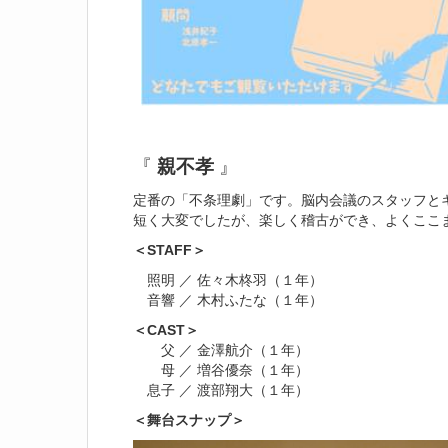
『
親不孝
』
定番の「不条理劇」です。脳内会議のスタッフと
短く大変でしたが、楽しく稽古ができ、よくここ
＜STAFF＞
照明 ／ 佐々木柊羽（１年）
音響 ／ 木村ふたな（１年）
＜CAST＞
父 ／ 金澤航介（１年）
母 ／ 増谷優奈（１年）
息子 ／ 渡部翔大（１年）
＜舞台スナップ＞