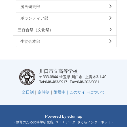
漫画研究部
ボランティア部
三百合祭（文化祭）
生徒会本部
川口市立高等学校
〒333-0844
埼玉県
川口市
上青木3-1-40
Tel
048-483-5917
Fax
048-262-5081
全日制
｜
定時制
｜
附属中｜
このサイトについて
Powered by
edumap
（
教育のための科学研究所
,
ＮＴＴデータ
,
さくらインターネット
）