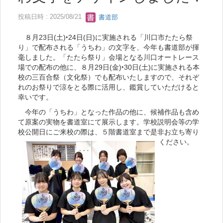
投稿日時 : 2025/08/21
書道部
８月23日(土)‣24日(日)に実施される「川口市たたら祭
り」で配布される「うちわ」の文字を、今年も書道部が揮
毫しました。「たたら祭り」会場となる川口オートレース
場での配布の他に、８月29日(金)‣30日(土)に実施される本
校の三百合祭（文化祭）でも配布いたしますので、それぞ
れのお祭りで涼をとる際に活用し、鑑賞していただけると
幸いです。
今年の「うちわ」となった作品の他に、候補作品も含め
て原案の実物を書道室にて展示します。学校説明会等の学
校公開日にご来校の際は、５階書道室まで是非お立ち寄り
ください。